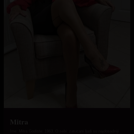
Mitra
Ime: Mitra Godiste: 1963. O sebi: zatucani ljudi su najdosadniji