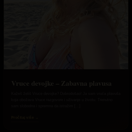
Vruce devojke – Zabavna plavusa
Kažeš želiš Vruce devojke? Dobrodošao! Ja sam vruća plavuša
koja obožava Vruce razgovore i uživanje u životu. Trenutno
sam slobodna i spremna da istražim […]
Pročitaj više →