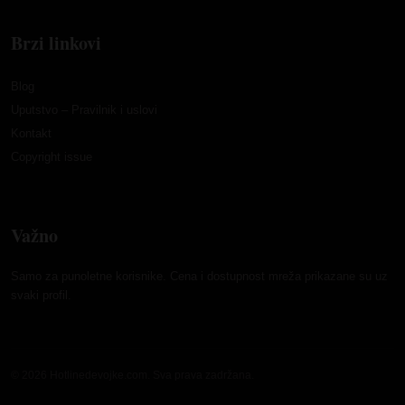
Brzi linkovi
Blog
Uputstvo – Pravilnik i uslovi
Kontakt
Copyright issue
Važno
Samo za punoletne korisnike. Cena i dostupnost mreža prikazane su uz
svaki profil.
© 2026 Hotlinedevojke.com. Sva prava zadržana.