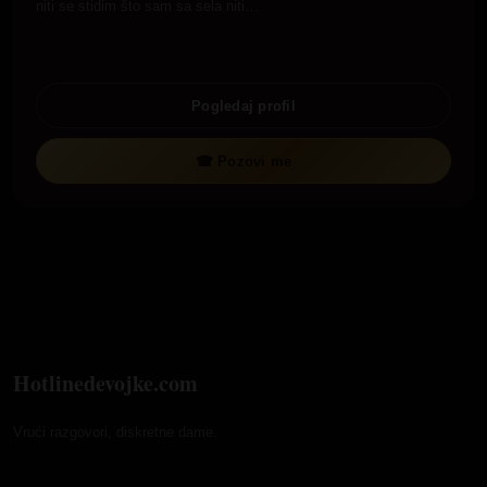
niti se stidim što sam sa sela niti…
Pogledaj profil
☎ Pozovi me
Hotlinedevojke.com
Vrući razgovori, diskretne dame.