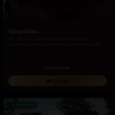
Simpatična
Ime: Simpatična Godište: 1984. Opis: bucka zanimljiva i
simpatična to sam ja. Uzmi ili ostavi. Ako nećeš ti doće neko…
Pogledaj profil
☎ Pozovi me
SLOBODNA SADA