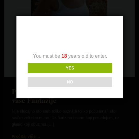
Age Verification
You must be
18
years old to enter.
YES
NO
Pohotna Devojka Ispunjava SVE
vase Fantazije
Nije slucajno sto sam toliko poznata toliko popularna i sto
svako zeli deo mene. Uz harizmu i sarm koji posedujem, uz
glasic koji obuzima […]
Pročitaj više →