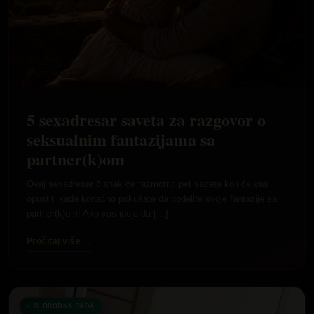
5 sexadresar saveta za razgovor o
seksualnim fantazijama sa
partner(k)om
Ovaj sexadresar članak će razmotriti pet saveta koji će vas
opustiti kada konačno pokušate da podelite svoje fantazije sa
partner(k)om! Ako vas ideja da […]
Pročitaj više →
SLOBODNA SADA