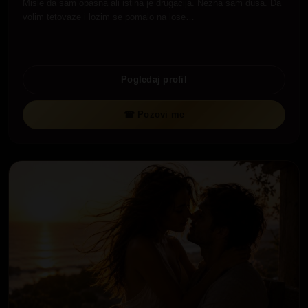
Misle da sam opasna ali istina je drugacija. Nezna sam dusa. Da
volim tetovaze i lozim se pomalo na lose…
Pogledaj profil
☎ Pozovi me