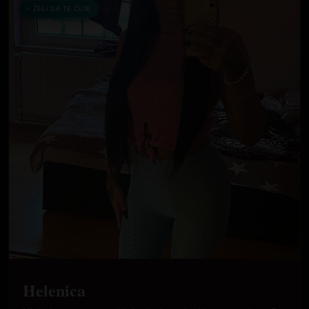
ŽELI DA TE ČUJE
Helenica