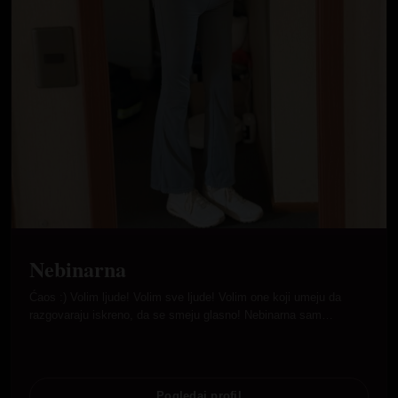
Nebinarna
Ćaos :) Volim ljude! Volim sve ljude! Volim one koji umeju da
razgovaraju iskreno, da se smeju glasno! Nebinarna sam…
Pogledaj profil