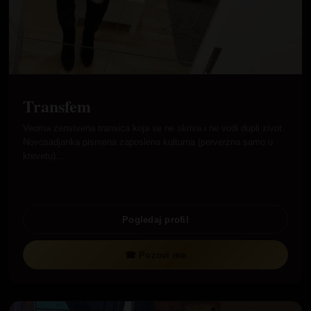
Transfem
Veoma zenstvena transica koja se ne skriva i ne vodi dupli zivot.
Novosadjanka pismena zaposlena kulturna (perverzna samo u
krevetu).…
Pogledaj profil
☎ Pozovi me