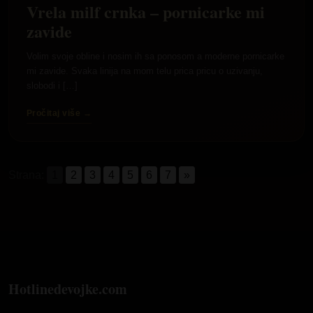
Vrela milf crnka – pornicarke mi
zavide
Volim svoje obline i nosim ih sa ponosom a moderne pornicarke
mi zavide. Svaka linija na mom telu prica pricu o uzivanju,
slobodi i […]
Pročitaj više →
Strana:
1
2
3
4
5
6
7
»
Hotlinedevojke.com