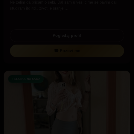
Ne zelim da pricam o sebi. Dal sam u vezi cime se bavim dali
studiram itd itd.. zivot je sranje..…
Pogledaj profil
☎ Pozovi me
SLOBODNA SADA