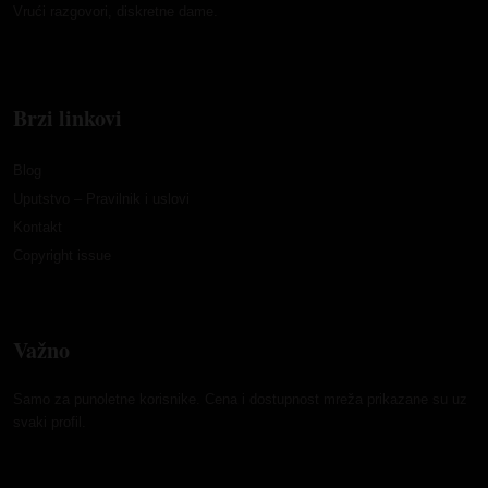
Vrući razgovori, diskretne dame.
Brzi linkovi
Blog
Uputstvo – Pravilnik i uslovi
Kontakt
Copyright issue
Važno
Samo za punoletne korisnike. Cena i dostupnost mreža prikazane su uz
svaki profil.