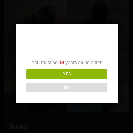
Age Verification
You must be
18
years old to enter.
YES
NO
Kasia