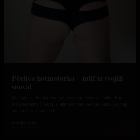
Pčelica hotmatorka – milf iz tvojih
snova!
Mala pčelica hotmatorka traži pravog muškarca – tačka! Kao
mala nestašna Pčelica ja letim sa cveta na cvet, ostavljam trag
svog mirisa, osmeha i […]
Pročitaj više →