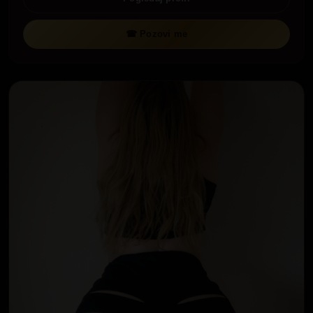
☎ Pozovi me