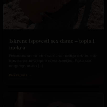
Iskrene ispovesti sex dame – topla i
mokra
Preponosna sam na sebe i sve sto sam postigla u zivotu, moje
ispovesti sex dame sigurno ce vas zaintrigirati. Prosla sam
mnogo toga, naucila […]
Pročitaj više →