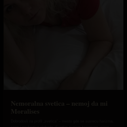
Nemoralna svetica – nemoj da mi
Moralises
Dobrodosli na profil „svetica“ – mesto gde se susrecu harizma,