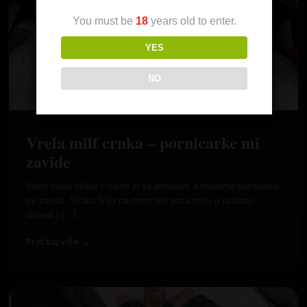
You must be
18
years old to enter.
YES
NO
Vrela milf crnka – pornicarke mi
zavide
Volim svoje obline i nosim ih sa ponosom a moderne pornicarke
mi zavide. Svaka linija na mom telu prica pricu o uzivanju,
slobodi i […]
Pročitaj više →