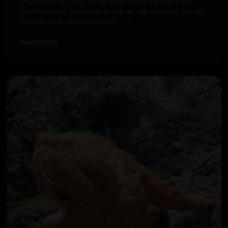
Ovaj dominatrix oglas nije namenjen svima. Nije namenjen
radoznalima koji traže prolaznu zabavu, niti onima koji žele da
isprobaju nešto samo zato što im […]
Pročitaj više →