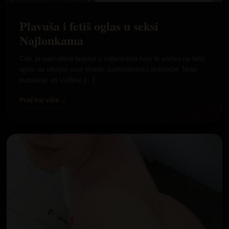
Plavuša i fetiš oglas u seksi
Najlonkama
Ćao, ja sam plava boginja u najlonkama koja te poziva na fetiš
oglas da otkriješ svet strasti, zadovoljstva i diskrecije. Moje
putovanje od stidljive […]
Pročitaj više →