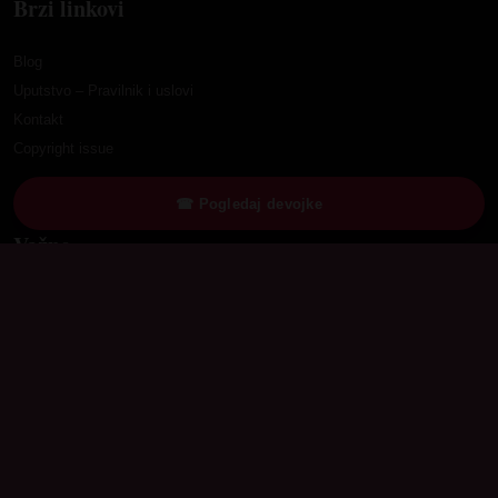
Brzi linkovi
Blog
Uputstvo – Pravilnik i uslovi
Kontakt
Copyright issue
☎ Pogledaj devojke
Važno
Samo za punoletne korisnike. Cena i dostupnost mreža prikazane su uz
svaki profil.
© 2026 Hotlinedevojke.com. Sva prava zadržana.