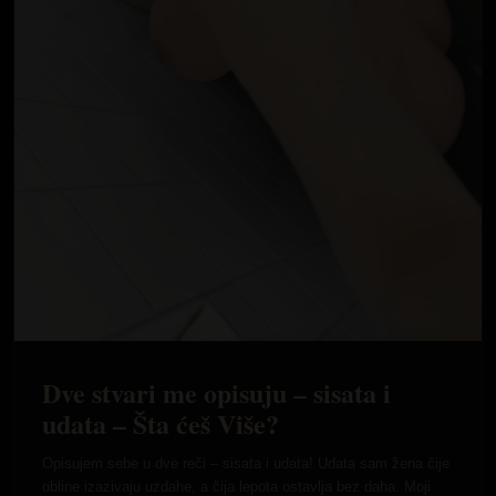
Dve stvari me opisuju – sisata i
udata – Šta ćeš Više?
Opisujem sebe u dve reči – sisata i udata! Udata sam žena čije
obline izazivaju uzdahe, a čija lepota ostavlja bez daha. Moji