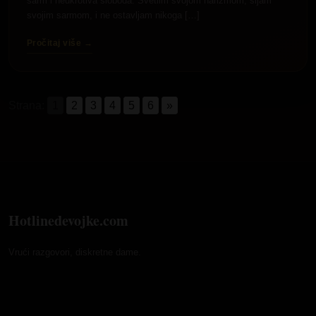
sarm i neukrotiva sloboda. Svetlim svojom harizmom, sijam
svojim sarmom, i ne ostavljam nikoga […]
Pročitaj više →
Strana:
1
2
3
4
5
6
»
Hotlinedevojke.com
Vrući razgovori, diskretne dame.