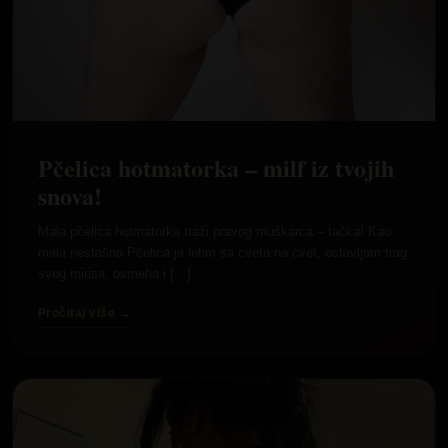
Pčelica hotmatorka – milf iz tvojih
snova!
Mala pčelica hotmatorka traži pravog muškarca – tačka! Kao
mala nestašna Pčelica ja letim sa cveta na cvet, ostavljam trag
svog mirisa, osmeha i […]
Pročitaj više →