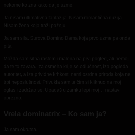
nekome ko zna kako da je uzme.
Ja nisam ultimativna fantazija. Nisam
romantična
iluzija.
Nisam žena koja traži pažnju.
Ja sam sila. Surova Domino Dama koja prvo uzme pa onda
pita.
Možda sam sitna rastom i
malena
na prvi pogled, ali nemoj
da te to zavara. Iza osmeha krije se odlučnost, iza pogleda
autoritet, a iza prividne krhkosti nemilosrdna priroda koja ne
trpi neposlušnost. Privukla sam te čim si kliknuo na moj
oglas i zadržao se. Upadaš u zamku lepi moj… nastavi
oprezno.
Vrela dominatrix – Ko sam ja?
Ja sam okrutna.