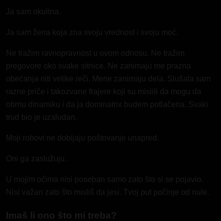
Ja sam okultna.
Ja sam žena koja zna svoju vrednost i svoju moć.
Ne tražim ravnopravnost u ovom odnosu. Ne tražim
pregovore oko svake sitnice. Ne zanimaju me prazna
obećanja niti velike reči. Mene zanimaju dela. Slušala sam
razne priče i takozvane frajere koji su mislili da mogu da
obrnu dinamiku i da ja dominatrix budem potlačena. Svaki
trud bio je uzaludan.
Moji robovi ne dobijaju poštovanje unapred.
Oni ga zaslužuju.
U mojim očima nisi poseban samo zato što si se pojavio.
Nisi važan zato što misliš da jesi. Tvoj put počinje od nule.
Imaš li ono što mi treba?