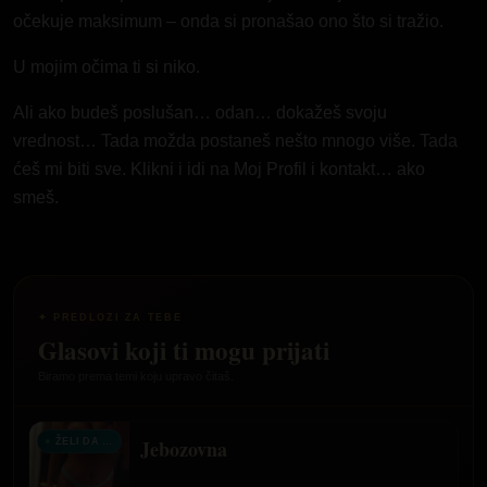
očekuje maksimum – onda si pronašao ono što si tražio.
U mojim očima ti si niko.
Ali ako budeš poslušan… odan… dokažeš svoju
vrednost… Tada možda postaneš nešto mnogo više. Tada
ćeš mi biti sve.
Klikni i idi na Moj Profil i kontakt…
ako
smeš.
✦ PREDLOZI ZA TEBE
Glasovi koji ti mogu prijati
Biramo prema temi koju upravo čitaš.
Jebozovna
ŽELI DA TE ČUJE