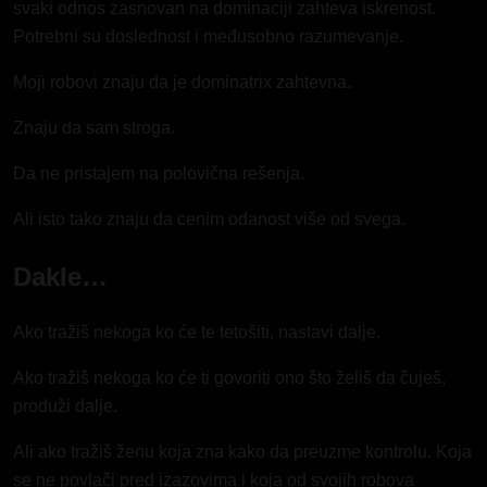
svaki odnos zasnovan na dominaciji zahteva iskrenost.
Potrebni su doslednost i međusobno razumevanje.
Moji robovi znaju da je dominatrix zahtevna.
Znaju da sam stroga.
Da ne pristajem na polovična rešenja.
Ali isto tako znaju da cenim odanost više od svega.
Dakle…
Ako tražiš nekoga ko će te tetošiti, nastavi dalje.
Ako tražiš nekoga ko će ti govoriti ono što želiš da čuješ,
produži dalje.
Ali ako tražiš ženu koja zna kako da preuzme kontrolu. Koja
se ne povlači pred izazovima i koja od svojih robova