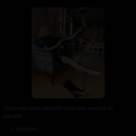
Od trenutka kada zakoračiš u moj svet, moraćeš da
pokažeš:
disciplinu,