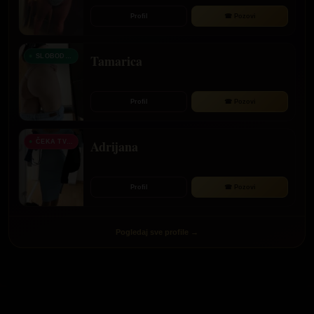
Profil
☎ Pozovi
Tamarica
SLOBODNA SADA
Profil
☎ Pozovi
Adrijana
ČEKA TVOJ POZIV
Profil
☎ Pozovi
Pogledaj sve profile →