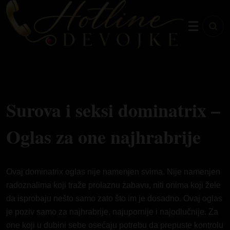
☰
Surova i seksi dominatrix –
Oglas za one najhrabrije
Ovaj dominatrix oglas nije namenjen svima. Nije namenjen
radoznalima koji traže prolaznu zabavu, niti onima koji žele
da isprobaju nešto samo zato što im je dosadno. Ovaj oglas
je poziv samo za najhrabrije, najupornije i najodlučnije. Za
one koji u dubini sebe osećaju potrebu da prepuste kontrolu