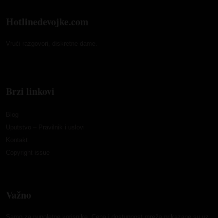
Hotlinedevojke.com
Vrući razgovori, diskretne dame.
Brzi linkovi
Blog
Uputstvo – Pravilnik i uslovi
Kontakt
Copyright issue
Važno
Samo za punoletne korisnike. Cena i dostupnost mreža prikazane su uz