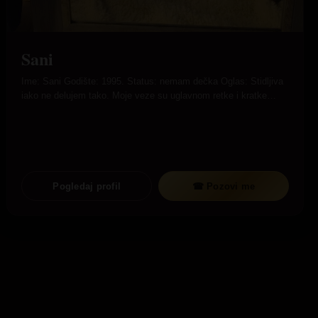
Sani
Ime: Sani Godište: 1995. Status: nemam dečka Oglas: Stidljiva
iako ne delujem tako. Moje veze su uglavnom retke i kratke…
Pogledaj profil
☎ Pozovi me