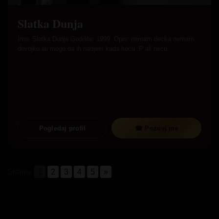
Slatka Dunja
Ime: Slatka Dunja Godište: 1999. Opis: nemam decka nemam
devojku ali mogu da ih nadjem kada hocu :P ali necu…
Pogledaj profil
☎ Pozovi me
Strana:
1
2
3
4
5
»