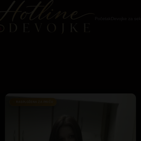
Početak
Devojke za sek
RASPLOŽENA ZA PRIČU