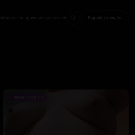
s
Matorke za upoznavanje
Ispovesti
Pogledaj devojke
USKORO DOSTUPNA