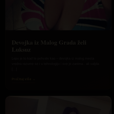
Devojka iz Malog Grada želi
Luksuz
Lepo je to kad te pohvale kao – devojka iz malog mesta
vredna razume se i u tehnologiju i sve je zanima.. ali valjda
[…]
Pročitaj više →