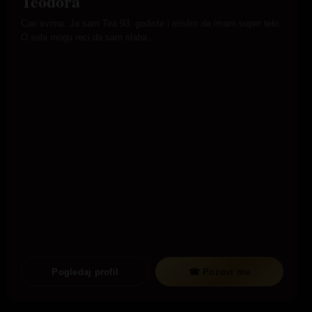
Teodora
Cao svima. Ja sam Tea 93. godiste i mislim da imam super telo.
O sebi mogu reci da sam slaba…
Pogledaj profil
☎ Pozovi me