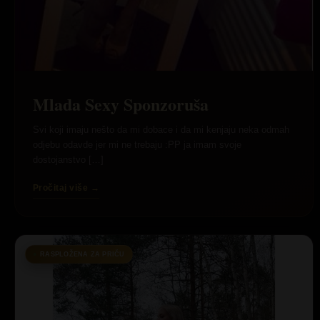
Mlada Sexy Sponzoruša
Svi koji imaju nešto da mi dobace i da mi kenjaju neka odmah
odjebu odavde jer mi ne trebaju :PP ja imam svoje
dostojanstvo […]
Pročitaj više →
RASPLOŽENA ZA PRIČU