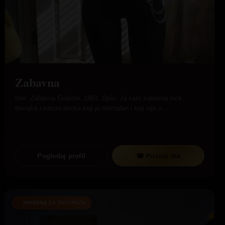
Zabavna
Ime: Zabavna Godište: 1991. Opis: Ja sam zabavna rock
devojka i trazim decka koji je normalan i koji nije u…
Pogledaj profil
☎ Pozovi me
SPREMNA ZA TVOJ POZIV