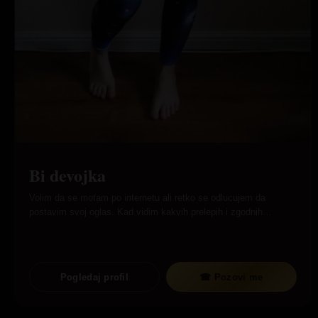
Bi devojka
Volim da se motam po internetu ali retko se odlucujem da
postavim svoj oglas. Kad vidim kakvih prelepih i zgodnih…
Pogledaj profil
☎ Pozovi me