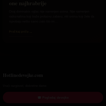
one najhrabrije
Ovaj dominatrix oglas nije namenjen svima. Nije namenjen
radoznalima koji traže prolaznu zabavu, niti onima koji žele da
isprobaju nešto samo zato što im…
→
Pročitaj priču
Hotlinedevojke.com
Vrući razgovori, diskretne dame.
☎ Pogledaj devojke