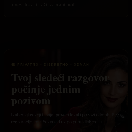
unesi lokal i traži izabrani profil.
☎ PRIVATNO • DISKRETNO • ODMAH
Tvoj sledeći razgovor
počinje jednim
pozivom
Izaberi glas koji ti prija, proveri lokal i pozovi odmah. Bez
registracije, bez čekanja i uz potpunu diskreciju.