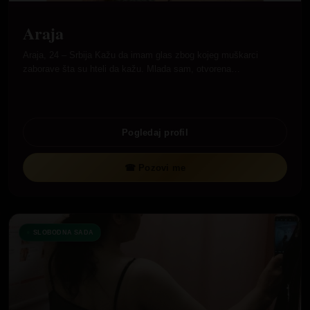
Araja
Araja, 24 – Srbija Kažu da imam glas zbog kojeg muškarci
zaborave šta su hteli da kažu. Mlada sam, otvorena…
Pogledaj profil
☎ Pozovi me
SLOBODNA SADA