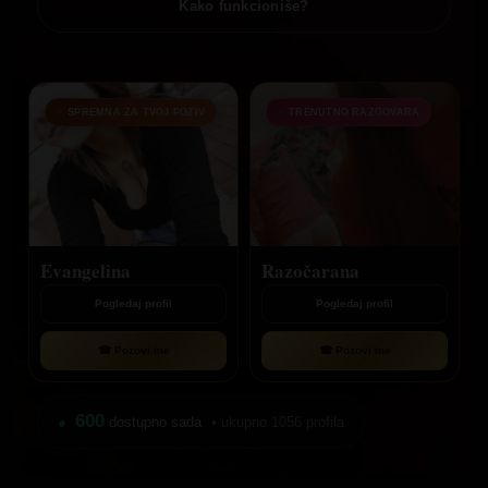
Kako funkcioniše?
SPREMNA ZA TVOJ POZIV
TRENUTNO RAZGOVARA
Evangelina
Razočarana
Pogledaj profil
Pogledaj profil
☎ Pozovi me
☎ Pozovi me
600
dostupno sada
• ukupno 1056 profila