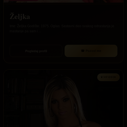
Željka
Ime: Željka Godište: 1975. Oglas: Sastavni deo svakog odrastanja je
mastanje pa sam i…
☎ Pozovi me
Pogledaj profil
♛ VIP IZBOR