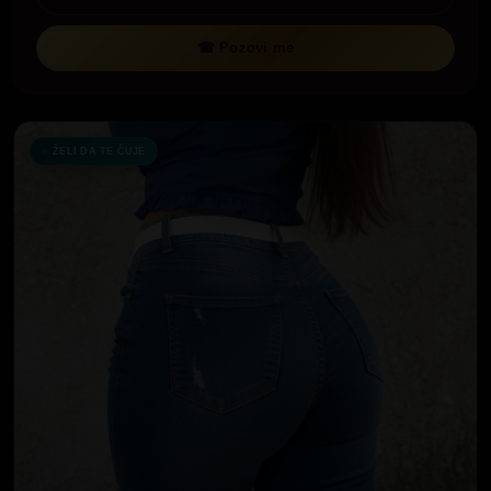
☎ Pozovi me
ŽELI DA TE ČUJE