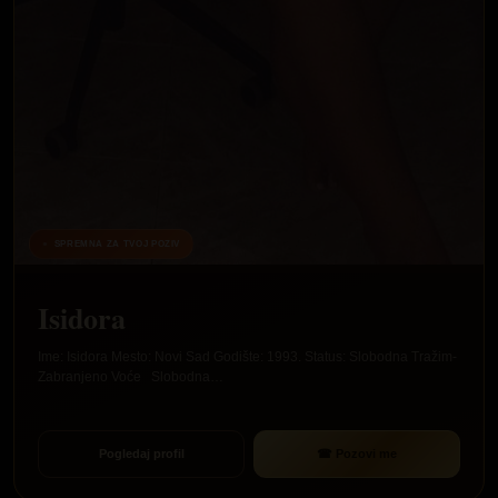
SPREMNA ZA TVOJ POZIV
Isidora
Ime: Isidora Mesto: Novi Sad Godište: 1993. Status: Slobodna Tražim-
Zabranjeno Voće Slobodna…
☎ Pozovi me
Pogledaj profil