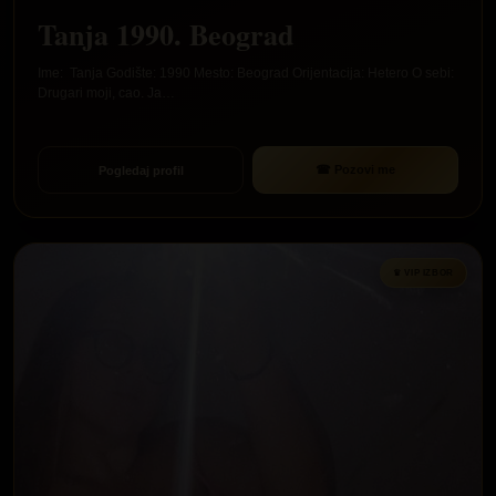
Tanja 1990. Beograd
Ime: Tanja Godište: 1990 Mesto: Beograd Orijentacija: Hetero O sebi:
Drugari moji, cao. Ja…
☎ Pozovi me
Pogledaj profil
♛ VIP IZBOR