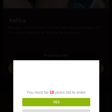
Ančica
Reci prvo na šta pomisliš kada me vidiš! Nema razmišljanja :P
Prvi utisak je jako važan. Naravno da imam mane…
Pogledaj profil
☎ Pozovi me
Age Verification
You must be
18
years old to enter.
YES
♛ PREMIUM HOTLINE