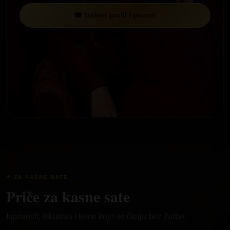
☎ Izaberi profil i pozovi
✦ ZA KASNE SATE
Priče za kasne sate
Ispovesti, iskustva i teme koje se čitaju bez žurbe.