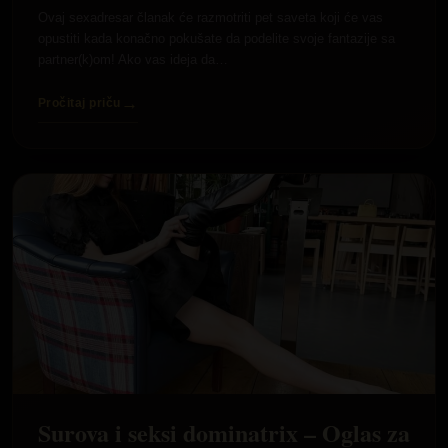
Ovaj sexadresar članak će razmotriti pet saveta koji će vas
opustiti kada konačno pokušate da podelite svoje fantazije sa
partner(k)om! Ako vas ideja da…
→
Pročitaj priču
Surova i seksi dominatrix – Oglas za