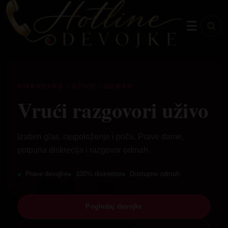
☰
DISKRETNO • UŽIVO • ODMAH
Vrući razgovori uživo
Izaberi glas, raspoloženje i priču. Prave dame,
potpuna diskrecija i razgovor odmah.
Prave devojke
100% diskretno
Dostupne odmah
Pogledaj devojke