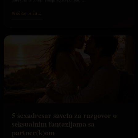
(direktno ili putem slanja audio poruka).…
→
Pročitaj priču
5 sexadresar saveta za razgovor o
seksualnim fantazijama sa
partner(k)om