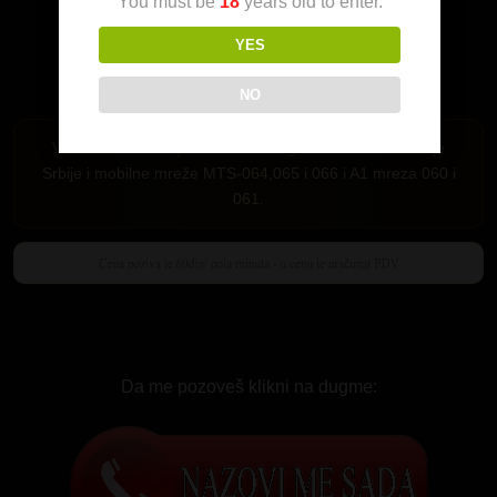
You must be
18
years old to enter.
YES
NO
Važi samo za Srbiju. Pozivi su mogući iz fiksne telefonije
Srbije i mobilne mreže MTS-064,065 i 066 i A1 mreza 060 i
061.
Da me pozoveš klikni na dugme: