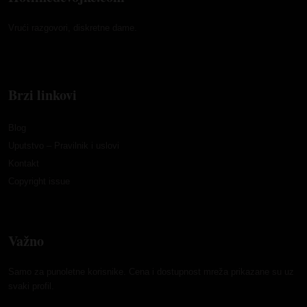
Vrući razgovori, diskretne dame.
Brzi linkovi
Blog
Uputstvo – Pravilnik i uslovi
Kontakt
Copyright issue
Važno
Samo za punoletne korisnike. Cena i dostupnost mreža prikazane su uz
svaki profil.