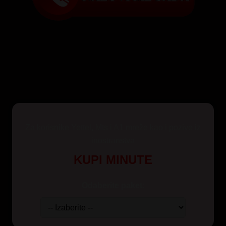
Za korisnike Yettel, Mts i A1 mreže kao i pozive iz
inostranstva
KUPI MINUTE
Odaberite paket: