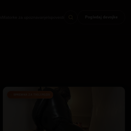
s
Matorke za upoznavanje
Ispovesti
Pogledaj devojke
SPREMNA ZA TVOJ POZIV