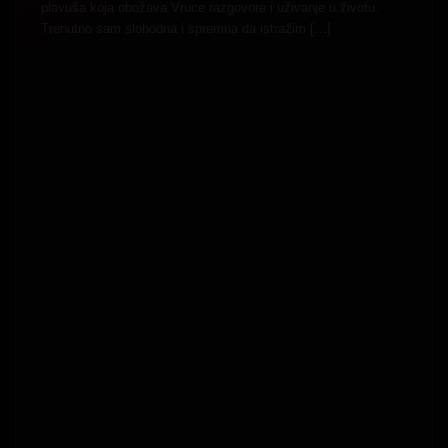
plavuša koja obožava Vruce razgovore i uživanje u životu.
Trenutno sam slobodna i spremna da istražim […]