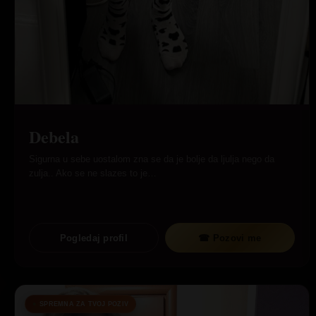
Debela
Sigurna u sebe uostalom zna se da je bolje da ljulja nego da
zulja.. Ako se ne slazes to je…
Pogledaj profil
☎ Pozovi me
SPREMNA ZA TVOJ POZIV