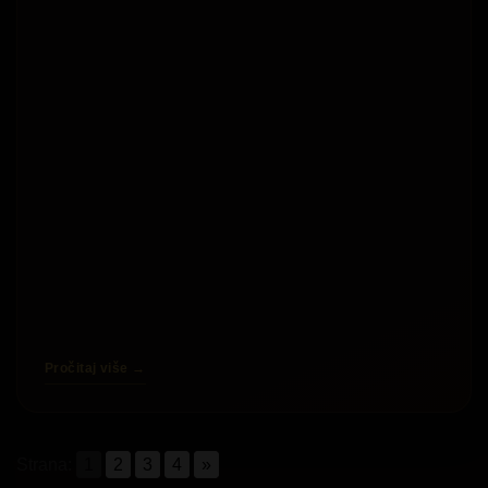
Pročitaj više →
Strana:
1
2
3
4
»