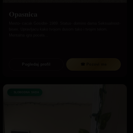
Opasnica
Mesto- cacak Gosidte- 1989. Status- domino dama Seksualnost-
bisex. Upravljacu kako tvojom dusom tako i tvojim telom.
Mentalna igra pocela…
Pogledaj profil
☎ Pozovi me
SLOBODNA SADA