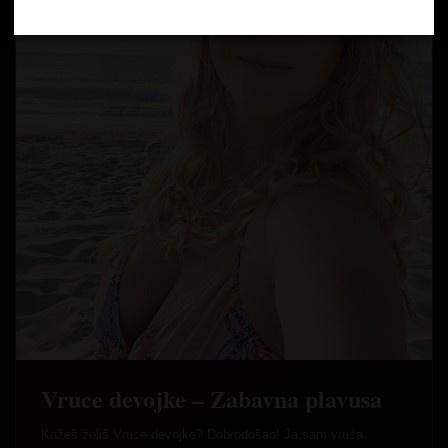
Vruce devojke – Zabavna plavusa
Kažeš želiš Vruce devojke? Dobrodošao! Ja sam vruća