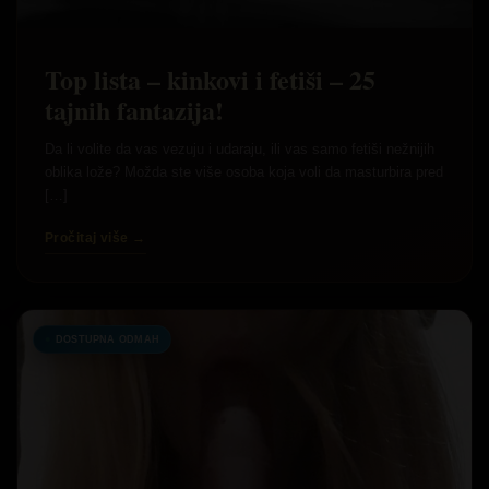
Top lista – kinkovi i fetiši – 25
tajnih fantazija!
Da li volite da vas vezuju i udaraju, ili vas samo fetiši nežnijih
oblika lože? Možda ste više osoba koja voli da masturbira pred
[…]
Pročitaj više →
DOSTUPNA ODMAH