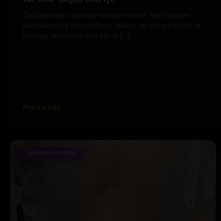
Ovaj dominatrix oglas nije namenjen svima. Nije namenjen
radoznalima koji traže prolaznu zabavu, niti onima koji žele da
isprobaju nešto samo zato što im […]
Pročitaj više →
USKORO DOSTUPNA