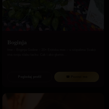
Boginja
Ime – Boginja Godine – 20+ Erotska moc – u stopalima Svako
ima svoju slabu tacku. Cak i ako glumis…
Pogledaj profil
☎ Pozovi me