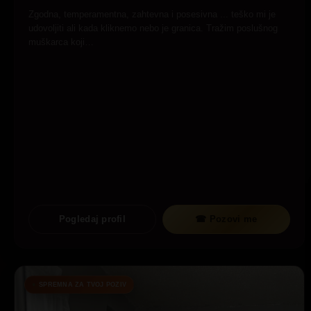
Zgodna, temperamentna, zahtevna i posesivna ... teško mi je
udovoljiti ali kada kliknemo nebo je granica. Tražim poslušnog
muškarca koji…
Pogledaj profil
☎ Pozovi me
SPREMNA ZA TVOJ POZIV