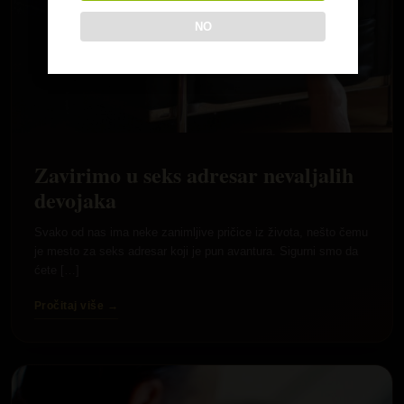
NO
Zavirimo u seks adresar nevaljalih
devojaka
Svako od nas ima neke zanimljive pričice iz života, nešto čemu
je mesto za seks adresar koji je pun avantura. Sigurni smo da
ćete […]
Pročitaj više →