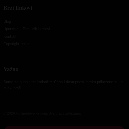
Brzi linkovi
Blog
Uputstvo – Pravilnik i uslovi
Kontakt
Copyright issue
Važno
Samo za punoletne korisnike. Cena i dostupnost mreža prikazane su uz
svaki profil.
© 2026 Hotlinedevojke.com. Sva prava zadržana.