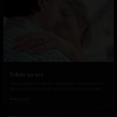
Udate za sex
Mnogi muškarci vole taj rizik, taj adrenalin i traže Udate za sex
da bi to osetili i doživeli. Ali zavođenje udate žene može biti […]
Pročitaj više →