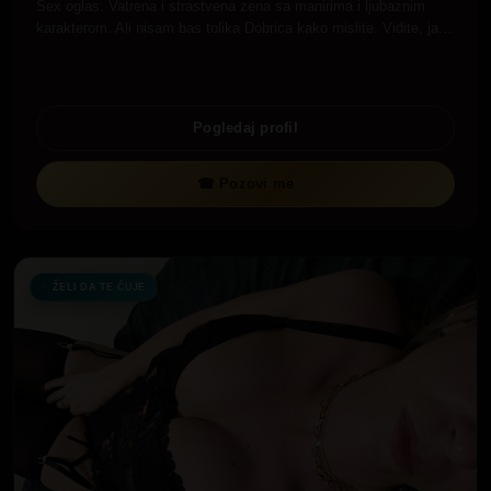
Sex oglas: Vatrena i strastvena zena sa manirima i ljubaznim
karakterom. Ali nisam bas tolika Dobrica kako mislite. Vidite, ja…
Pogledaj profil
☎ Pozovi me
ŽELI DA TE ČUJE