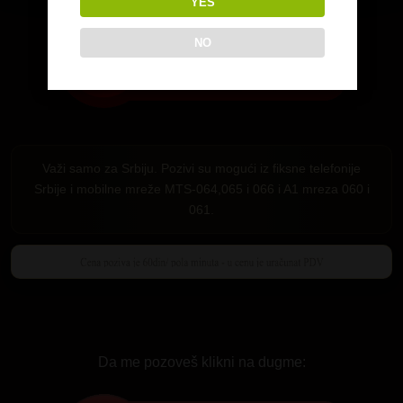
YES
NO
Važi samo za Srbiju. Pozivi su mogući iz fiksne telefonije
Srbije i mobilne mreže MTS-064,065 i 066 i A1 mreza 060 i
061.
Da me pozoveš klikni na dugme: