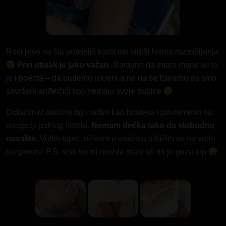
Reci prvo na šta pomisliš kada me vidiš! Nema razmišljanja
Prvi utisak je jako važan.
Naravno da imam mane ali to
je i poenta – da budemo iskreni a ne da se foliramo da smo
savršeni anđelčići koji nemaju svoje bubice
Dolazim iz okoline bg i radim kao hostesa i povremeno na
recepciji jednog hotela.
Nemam dečka tako da slobodno
navalite.
Volim tople, uživam u vrućima a ložim se na vrele
razgovore! P.S. sise su mi možda male ali mi je guza top