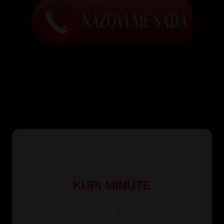
Za korisnike Yettel, Mts i A1 mreže kao i pozive iz
inostranstva
KUPI MINUTE
Odaberite paket: