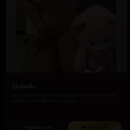
Sloboda
Kao sto moje ime govori – sloboda je ono sto me krasi sto me
ispunjava i mazi. Nekada sam sanjala…
Pogledaj profil
☎ Pozovi me