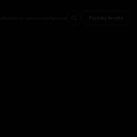
s
Matorke za upoznavanje
Ispovesti
Pogledaj devojke