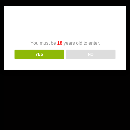
Age Verification
You must be
18
years old to enter.
YES
NO