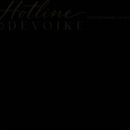
Početak
Devojke za sek