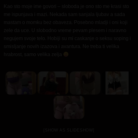
Kao sto moje ime govori – sloboda je ono sto me krasi sto
me ispunjava i mazi. Nekada sam sanjala ljubav a sada
mastam o momku bez obaveza. Posebno mladji i oni koji
zele da uce. U slobodno vreme pevam plesem i naravno
negujem svoje telo. Hobiji su mi caskanje o seksu soping i
smisljanje novih izazova i avantura. Ne treba ti velika
hrabrost, samo velika zelja
[SHOW AS SLIDESHOW]