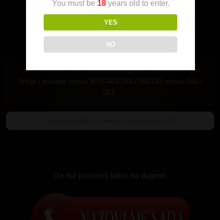
You must be
18
years old to enter.
YES
NO
Važi samo za Srbiju. Pozivi su mogući iz fiksne telefonije
Srbije i mobilne mreže MTS-064,065 i 066 i A1 mreza 060 i
061.
Da me pozoveš klikni na dugme: