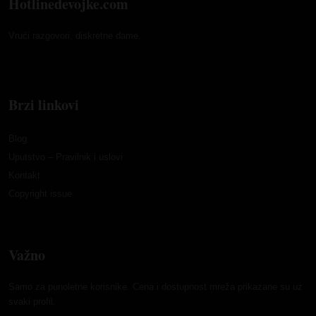
Hotlinedevojke.com
Vrući razgovori, diskretne dame.
Brzi linkovi
Blog
Uputstvo – Pravilnik i uslovi
Kontakt
Copyright issue
Važno
Samo za punoletne korisnike. Cena i dostupnost mreža prikazane su uz
svaki profil.