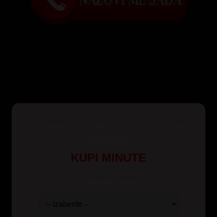
Za korisnike Yettel, Mts i A1 mreže kao i pozive iz
inostranstva
KUPI MINUTE
Odaberite paket: