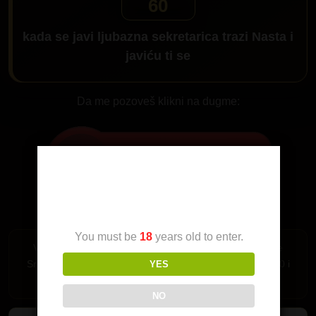
60
kada se javi ljubazna sekretarica trazi
Nasta
i
javiću ti se
Da me pozoveš klikni na dugme:
Age Verification
You must be
18
years old to enter.
Važi samo za Srbiju. Pozivi su mogući iz fiksne telefonije
Srbije i mobilne mreže MTS-064,065 i 066 i A1 mreza 060 i
YES
061.
NO