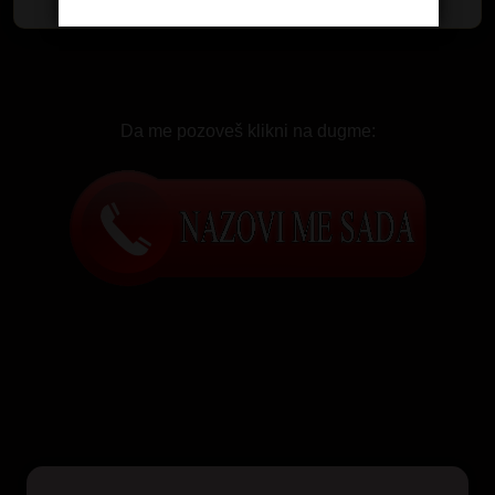
Da me pozoveš klikni na dugme: