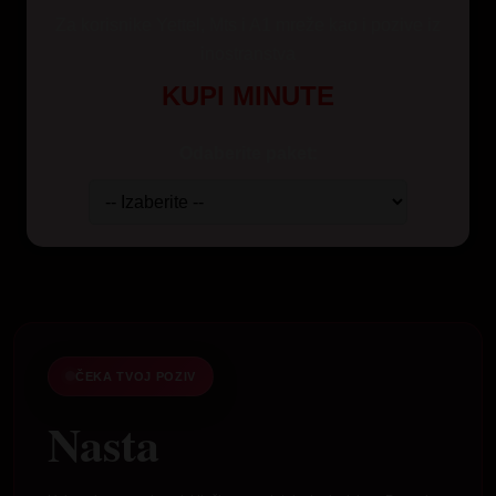
Za korisnike Yettel, Mts i A1 mreže kao i pozive iz
inostranstva
KUPI MINUTE
Odaberite paket:
ČEKA TVOJ POZIV
Nasta