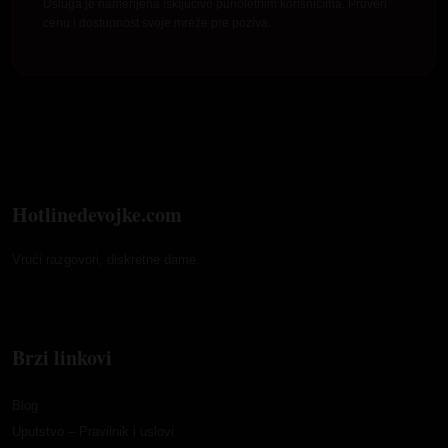
Usluga je namenjena isključivo punoletnim korisnicima. Proveri
cenu i dostupnost svoje mreže pre poziva.
Hotlinedevojke.com
Vrući razgovori, diskretne dame.
Brzi linkovi
Blog
Uputstvo – Pravilnik i uslovi