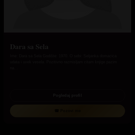
Dara sa Sela
Ime: Dara sa Sela Godište: 1970. O sebi: Seljanka domacica
udata i uvek vesela. Pozitivno razmisljam citam knjige pazim
na…
Pogledaj profil
☎ Pozovi me