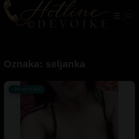
☰
Oznaka: seljanka
ŽELI DA TE ČUJE