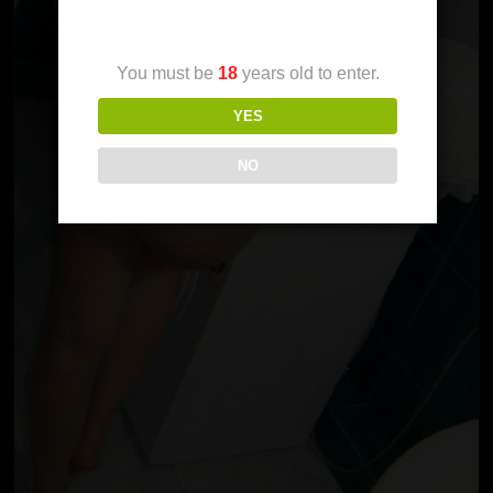
Age Verification
You must be
18
years old to enter.
YES
NO