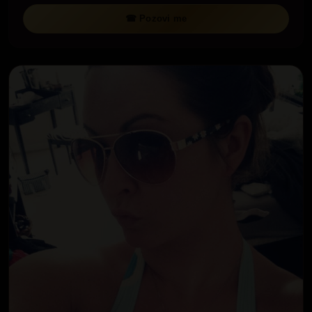
☎ Pozovi me