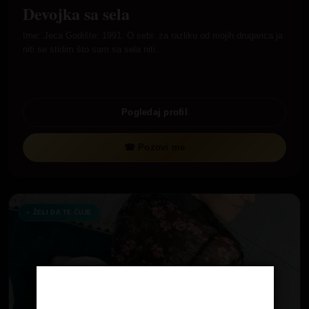
Devojka sa sela
Ime: Jeca Godište: 1991. O sebi: za razliku od mojih drugarica ja
niti se stidim što sam sa sela niti…
Pogledaj profil
☎ Pozovi me
ŽELI DA TE ČUJE