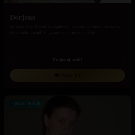
Dorjana
Zena sa sela. Nisam se skolovala. Obicna. Od mene ne ocekuj
fakultetsku pamet. Prijatna i volim musko ... A ti?…
Pogledaj profil
☎ Pozovi me
ŽELI DA TE ČUJE