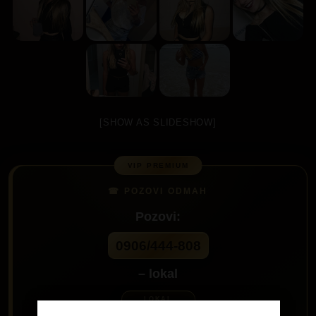
[SHOW AS SLIDESHOW]
Pozovi:
0906/444-808
– lokal
60