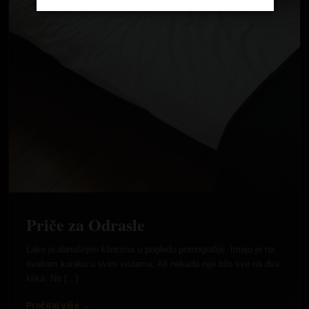
Priče za Odrasle
Lako je današnjim klincima u pogledu pornografije. Imaju je na
svakom koraku u svim vrstama. Ali nekada nije bilo sve na dva
klika. Ne […]
Pročitaj više →