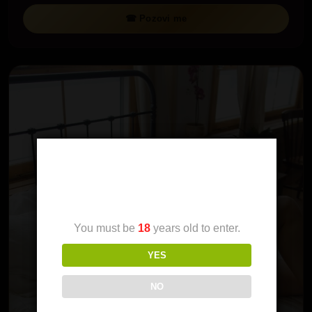
☎ Pozovi me
Age Verification
You must be
18
years old to enter.
YES
NO