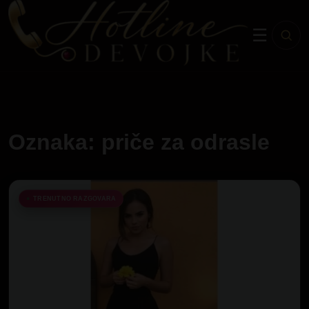
☰
Oznaka: priče za odrasle
TRENUTNO RAZGOVARA