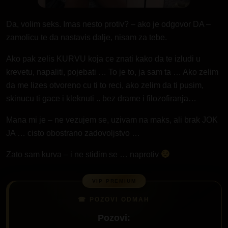
Da, volim seks. Imas nesto protiv? – ako je odgovor DA –
zamolicu te da nastavis dalje, nisam za tebe.
Ako pak zelis KURVU koja ce znati kako da te izludi u
krevetu, napaliti, pojebati … To je to, ja sam ta … Ako zelim
da me lizes otvoreno cu ti to reci, ako zelim da ti pusim,
skinucu ti gace i kleknuti .. bez drame i filozofiranja…
Mana mi je – ne vezujem se, uzivam na maks, ali brak JOK
JA … cisto obostrano zadovoljstvo …
Zato sam kurva – i ne stidim se … naprotiv
Pozovi: