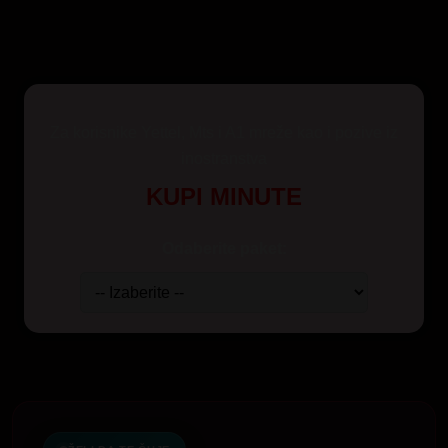
Za korisnike Yettel, Mts i A1 mreže kao i pozive iz
inostranstva
KUPI MINUTE
Odaberite paket: