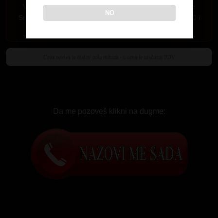
Važi samo za Srbiju. Pozivi su mogući iz fiksne telefonije
NO
Srbije i mobilne mreže MTS-064,065 i 066 i A1 mreza 060 i
061.
Da me pozoveš klikni na dugme: