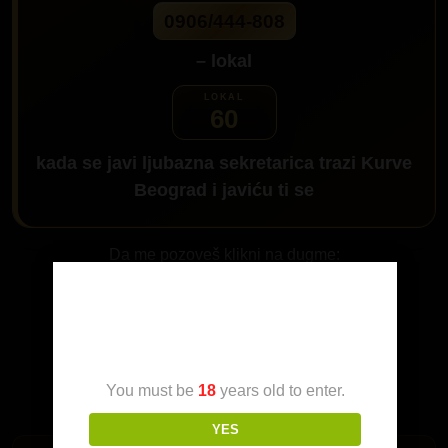
0906/444-808
– lokal
60
kada se javi ljubazna sekretarica trazi
Kurve
Beograd
i javiću ti se
Da me pozoveš klikni na dugme:
Age Verification
You must be
18
years old to enter.
YES