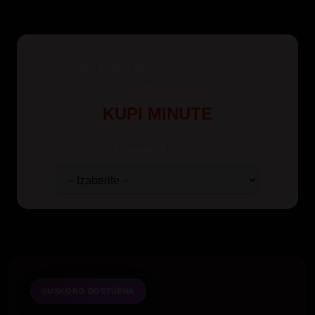
Za korisnike Yettel, Mts i A1 mreže kao i pozive iz
inostranstva
KUPI MINUTE
Odaberite paket:
USKORO DOSTUPNA