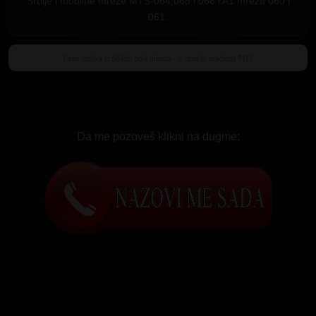
Srbije i mobilne mreže MTS-064,065 i 066 i A1 mreza 060 i
061.
Da me pozoveš klikni na dugme: