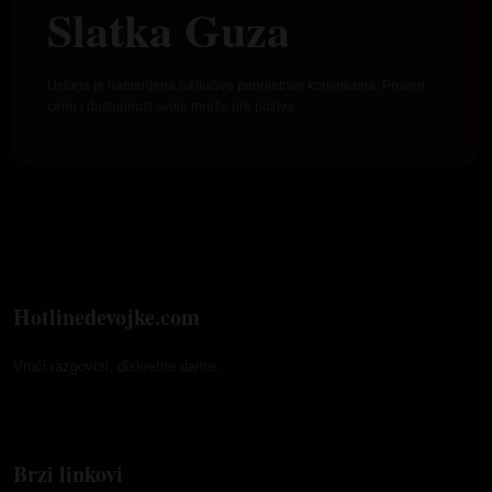
Slatka Guza
Usluga je namenjena isključivo punoletnim korisnicima. Proveri
cenu i dostupnost svoje mreže pre poziva.
Hotlinedevojke.com
Vrući razgovori, diskretne dame.
Brzi linkovi