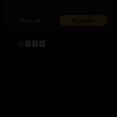
Pogledaj profil
☎ Pozovi me
Strana:
1
2
3
»