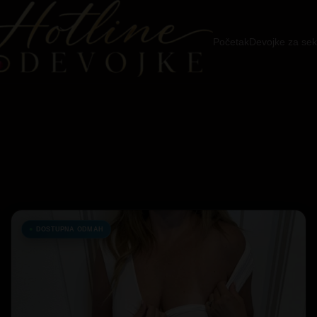
Početak
Devojke za sek
DOSTUPNA ODMAH