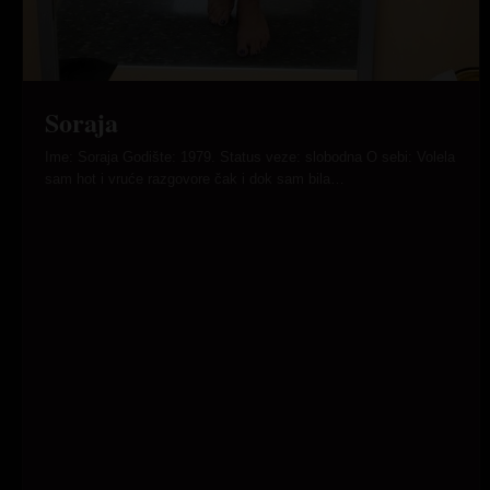
Soraja
Ime: Soraja Godište: 1979. Status veze: slobodna O sebi: Volela
sam hot i vruće razgovore čak i dok sam bila…