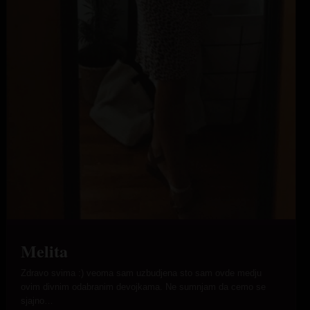
Melita
Zdravo svima :) veoma sam uzbudjena sto sam ovde medju
ovim divnim odabranim devojkama. Ne sumnjam da cemo se
sjajno…