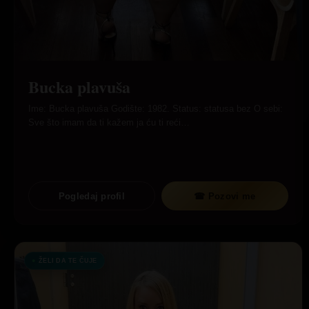
Bucka plavuša
Ime: Bucka plavuša Godište: 1982. Status: statusa bez O sebi:
Sve što imam da ti kažem ja ću ti reći…
Pogledaj profil
☎ Pozovi me
ŽELI DA TE ČUJE