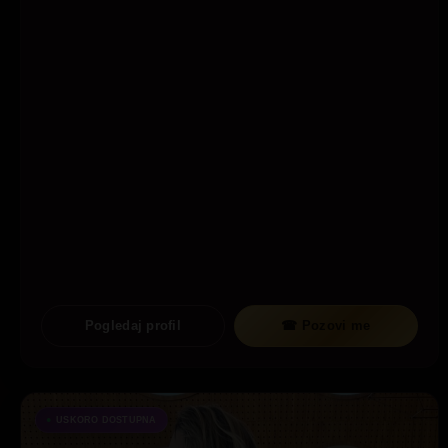
Pogledaj profil
☎ Pozovi me
USKORO DOSTUPNA