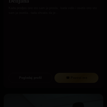
Delijana
Kada prodjes ono sto sam ja prosla.. kada vidis i osetis ono sto
sam ja osetila.. tada shvatis da je…
Pogledaj profil
☎ Pozovi me