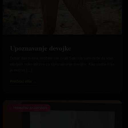
Upoznavanje devojke
Dobar dan svima, možete me zvati Saki i ja sam ovde da vam
otkrijem neke trikove za Upoznavanje devojke. Kao osoba koja
je veoma […]
Pročitaj više →
TRENUTNO RAZGOVARA