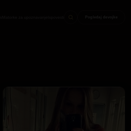
s
Matorke za upoznavanje
Ispovesti
Pogledaj devojke