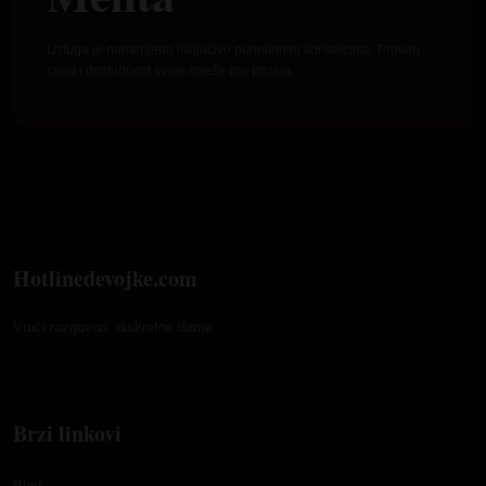
Usluga je namenjena isključivo punoletnim korisnicima. Proveri
cenu i dostupnost svoje mreže pre poziva.
Hotlinedevojke.com
Vrući razgovori, diskretne dame.
Brzi linkovi
Blog