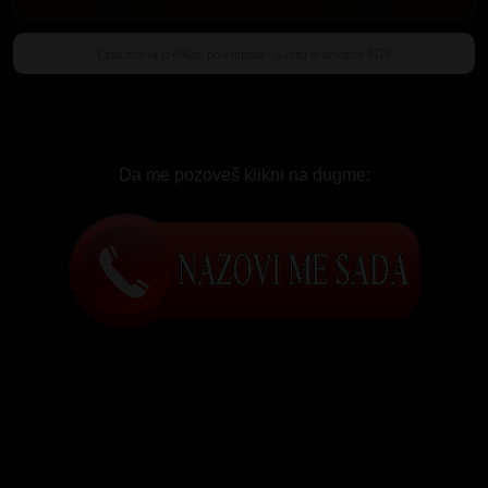
Da me pozoveš klikni na dugme: