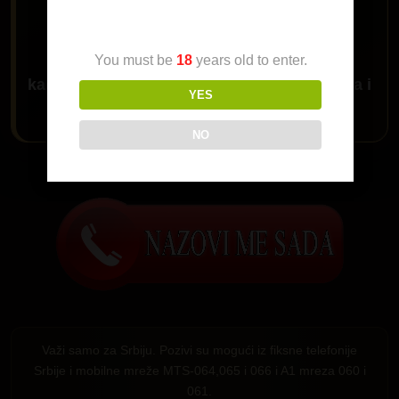
Age Verification
60
You must be
18
years old to enter.
kada se javi ljubazna sekretarica trazi
Melita
i
YES
javiću ti se
NO
Da me pozoveš klikni na dugme:
Važi samo za Srbiju. Pozivi su mogući iz fiksne telefonije
Srbije i mobilne mreže MTS-064,065 i 066 i A1 mreza 060 i
061.