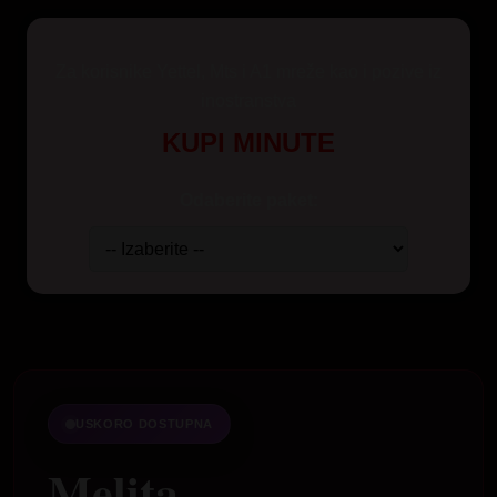
Za korisnike Yettel, Mts i A1 mreže kao i pozive iz
inostranstva
KUPI MINUTE
Odaberite paket:
USKORO DOSTUPNA
Melita