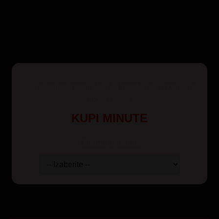
Za korisnike Yettel, Mts i A1 mreže kao i pozive iz
inostranstva
KUPI MINUTE
Odaberite paket: