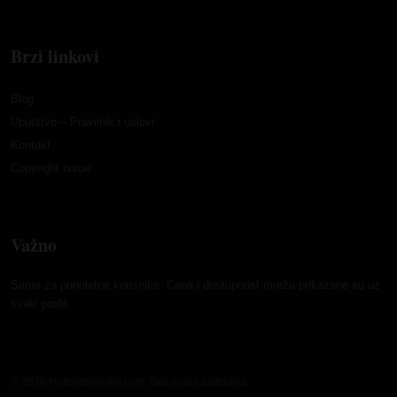
Brzi linkovi
Blog
Uputstvo – Pravilnik i uslovi
Kontakt
Copyright issue
Važno
Samo za punoletne korisnike. Cena i dostupnost mreža prikazane su uz
svaki profil.
© 2026 Hotlinedevojke.com. Sva prava zadržana.