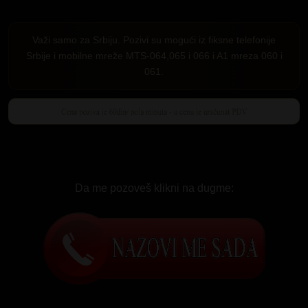
Važi samo za Srbiju. Pozivi su mogući iz fiksne telefonije
Srbije i mobilne mreže MTS-064,065 i 066 i A1 mreza 060 i
061.
Da me pozoveš klikni na dugme: