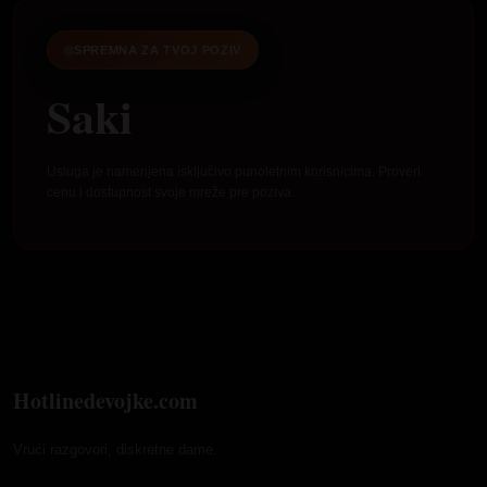
SPREMNA ZA TVOJ POZIV
Saki
Usluga je namenjena isključivo punoletnim korisnicima. Proveri
cenu i dostupnost svoje mreže pre poziva.
Hotlinedevojke.com
Vrući razgovori, diskretne dame.