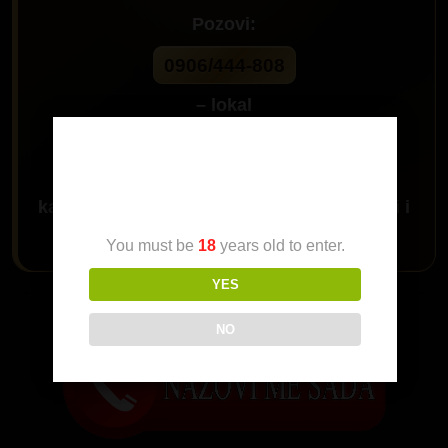
Pozovi:
0906/444-808
– lokal
60
Age Verification
kada se javi ljubazna sekretarica trazi
Saki
i
javiću ti se
You must be
18
years old to enter.
YES
Da me pozoveš klikni na dugme:
NO