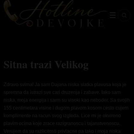
☰
Sitna trazi Velikog
Zdravo svima! Ja sam Dajana niska slatka plavusa koja je
spremna da istrazi sve cari druzenja i zabave. Iako sam
niska, moja energija i sarm su visoki kao neboder. Sa svojih
155 centimetara visine i dugom plavom kosom cesto cujem
komplimente na racun svog izgleda. Lice mi je okvireno
plavim ocima koje zrace razigranoscu i tajanstvenoscu.
Verujem da su razlicitosti privlacne pa tako i moja niska