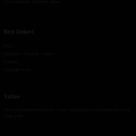
Vrući razgovori, diskretne dame.
Brzi linkovi
Blog
Uputstvo – Pravilnik i uslovi
Kontakt
Copyright issue
Važno
Samo za punoletne korisnike. Cena i dostupnost mreža prikazane su uz
svaki profil.