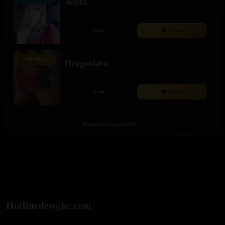
Adela
Profil
☎ Pozovi
Dragoslava
RASPLOŽENA ZA PRIČU
Profil
☎ Pozovi
Pogledaj sve profile →
Hotlinedevojke.com