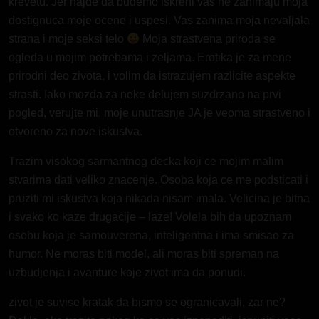
krevetu. Jer hajde da budemo iskreni vas ne zanimaju moja
dostignuca moje ocene i uspesi. Vas zanima moja nevaljala
strana i moje seksi telo
Moja strastvena priroda se
ogleda u mojim potrebama i zeljama. Erotika je za mene
prirodni deo zivota, i volim da istrazujem razlicite aspekte
strasti. Iako mozda za neke delujem suzdrzano na prvi
pogled, verujte mi, moje unutrasnje JA je veoma strastveno i
otvoreno za nove iskustva.
Trazim visokog sarmantnog decka koji ce mojim malim
stvarima dati veliko znacenje. Osoba koja ce me podsticati i
pruziti mi iskustva koja nikada nisam imala. Velicina je bitna
i svako ko kaze drugacije – laze! Volela bih da upoznam
osobu koja je samouverena, inteligentna i ima smisao za
humor. Ne moras biti model, ali moras biti spreman na
uzbudjenja i avanture koje zivot ima da ponudi.
zivot je suvise kratak da bismo se ogranicavali, zar ne?