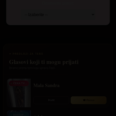
Odaberite paket:
✦ PREDLOZI ZA TEBE
Glasovi koji ti mogu prijati
Biramo prema temi koju upravo čitaš.
Mala Sandra
ČEKA TVOJ POZIV
Profil
☎ Pozovi
DOSTUPNA ODMAH