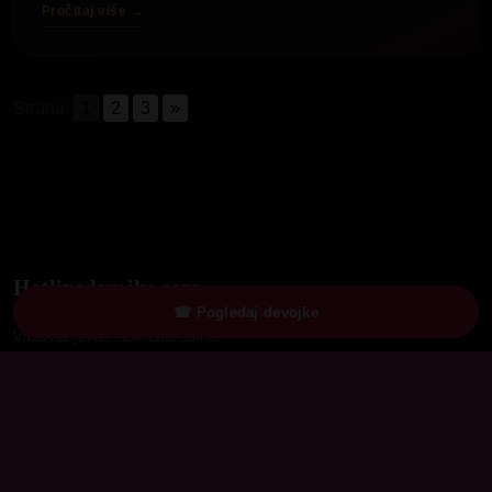
Pročitaj više →
Strana:
1
2
3
»
Hotlinedevojke.com
☎ Pogledaj devojke
Vrući razgovori, diskretne dame.
Brzi linkovi