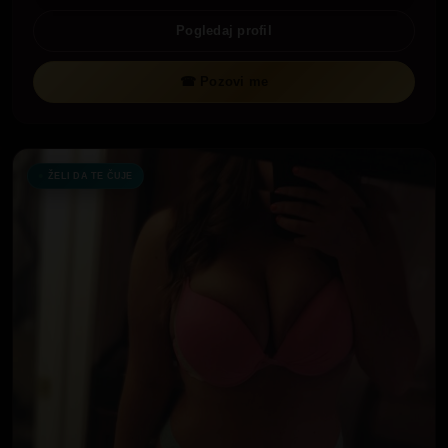
Pogledaj profil
☎ Pozovi me
ŽELI DA TE ČUJE