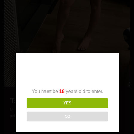
Age Verification
You must be
18
years old to enter.
Talentovana
YES
Nije da se hvalim ali posedujem mnoge talente. Vecinu njih
pokazujem u spavacoj sobi mada volim i u kolima i…
NO