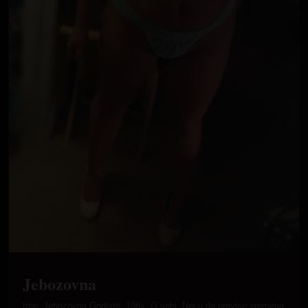
Jebozovna
Ime: Jebozovna Godiste: 198x. O sebi: Necu da previse vremena