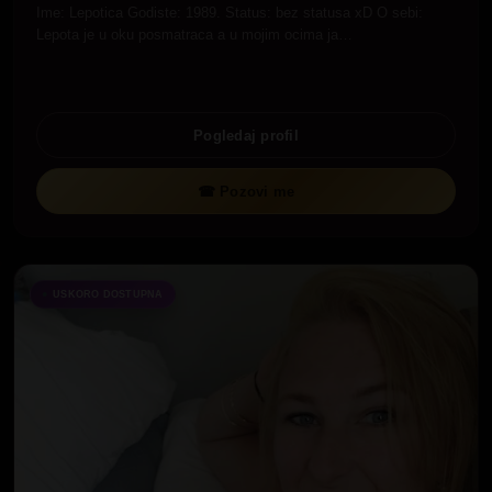
Ime: Lepotica Godiste: 1989. Status: bez statusa xD O sebi:
Lepota je u oku posmatraca a u mojim ocima ja…
Pogledaj profil
☎ Pozovi me
USKORO DOSTUPNA