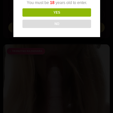
You must be
18
years old to enter.
YES
Pogledaj profil
NO
☎ Pozovi me
TRENUTNO RAZGOVARA