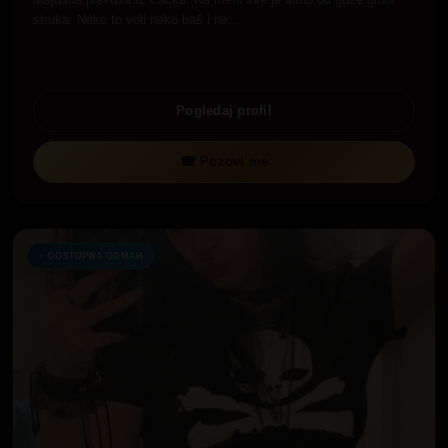
struka. Neko to voli neko baš i ne…
Pogledaj profil
☎ Pozovi me
DOSTUPNA ODMAH