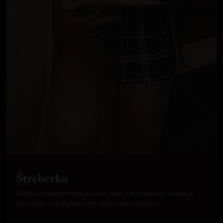
Štreberka
Možda ne delujem tako ali uvek sam bila štreberka. Sedela u
prvoj klupi sve slušala uvek dizala ruku javljala se…