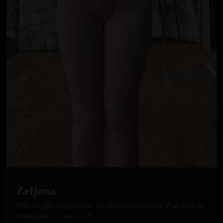
Zeljana
Prati me glas da sam laka. Ne mislm na kilograme :P ali meni ne
smeta istina … vec sa 18…