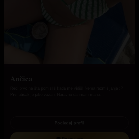
Ančica
Reci prvo na šta pomisliš kada me vidiš! Nema razmišljanja :P
Prvi utisak je jako važan. Naravno da imam mane…
Pogledaj profil
☎ Pozovi me