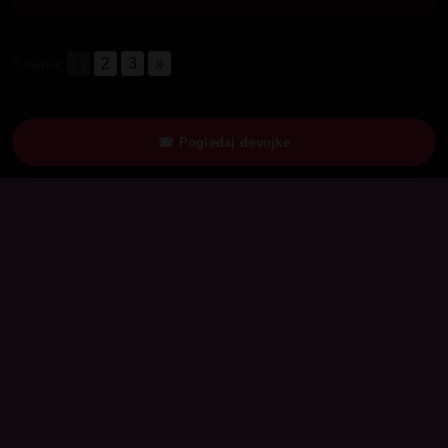
Strana:
1
2
3
»
☎ Pogledaj devojke
Hotlinedevojke.com
Vrući razgovori, diskretne dame.
Brzi linkovi
Blog
Uputstvo – Pravilnik i uslovi