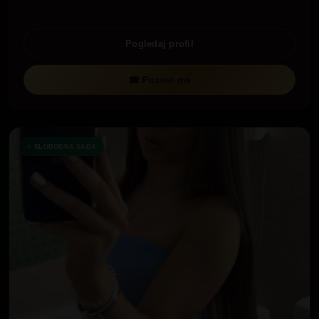
Pogledaj profil
☎ Pozovi me
SLOBODNA SADA