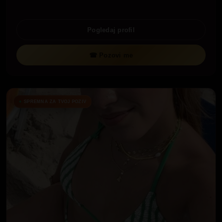
Pogledaj profil
☎ Pozovi me
SPREMNA ZA TVOJ POZIV