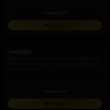
Pogledaj profil
☎ Pozovi me
Andjelija
SPREMNA ZA TVOJ POZIV
20 godina. Mrsavica ali djavolica. Pozdrav, Ja sam Andjelija, 20-
godisnja bivsa gimnasticarka, nekadasnja mala atleticarka koja
sada trazi nesto vise…
Pogledaj profil
☎ Pozovi me