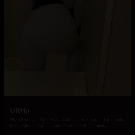
Olivia
Olivia Krusevac 22god Veza: nestabilna :P Posao: radim u butiku
Izgled: sitna slatka male sise dobro dupe :P Tip muskarca:…