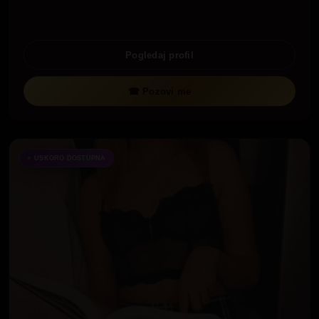
Pogledaj profil
☎ Pozovi me
USKORO DOSTUPNA