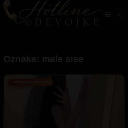
☰
Oznaka: male sise
SPREMNA ZA TVOJ POZIV