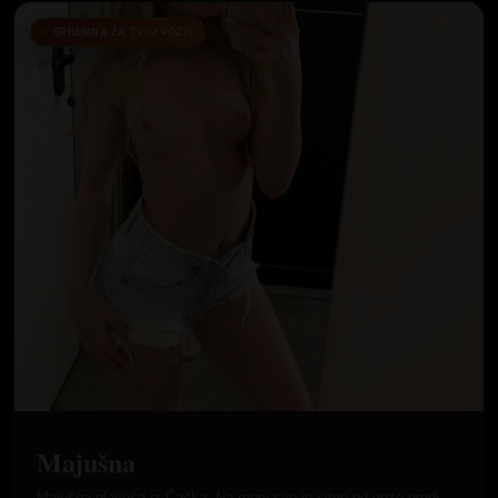
SPREMNA ZA TVOJ POZIV
Majušna
Majušna plavuša iz Čačka. Na meni sve je sitno od guze grudi