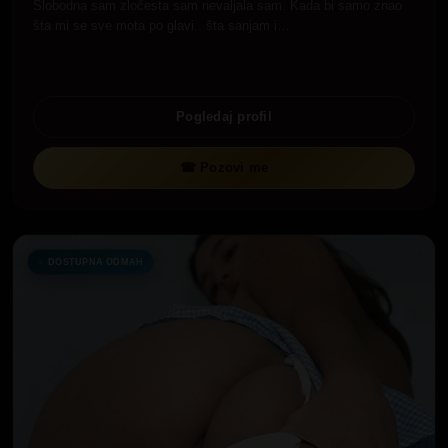
Slobodna sam zločesta sam nevaljala sam. Kada bi samo znao
šta mi se sve mota po glavi.. šta sanjam i…
Pogledaj profil
☎ Pozovi me
DOSTUPNA ODMAH