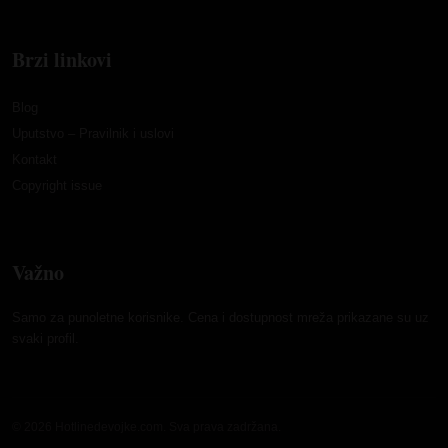
Brzi linkovi
Blog
Uputstvo – Pravilnik i uslovi
Kontakt
Copyright issue
Važno
Samo za punoletne korisnike. Cena i dostupnost mreža prikazane su uz
svaki profil.
© 2026 Hotlinedevojke.com. Sva prava zadržana.