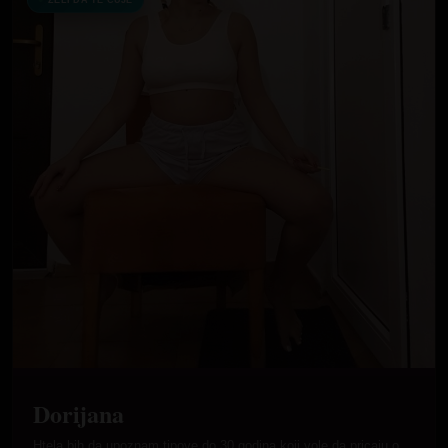
ŽELI DA TE ČUJE
Dorijana
Htela bih da upoznam tipove do 30 godina koji vole da pricaju o