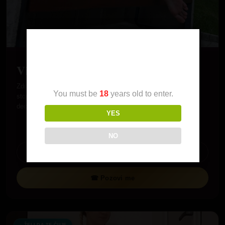
Age Verification
Visnjica
Zdravo. Ja sam Visnjica ukusna fetis devojka sa slatkim
You must be
18
years old to enter.
stopalima. Imala sam dve veze do sada ali trenutno nemam
decka.…
YES
NO
Pogledaj profil
☎ Pozovi me