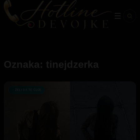
☰
Oznaka: tinejdzerka
ŽELI DA TE ČUJE