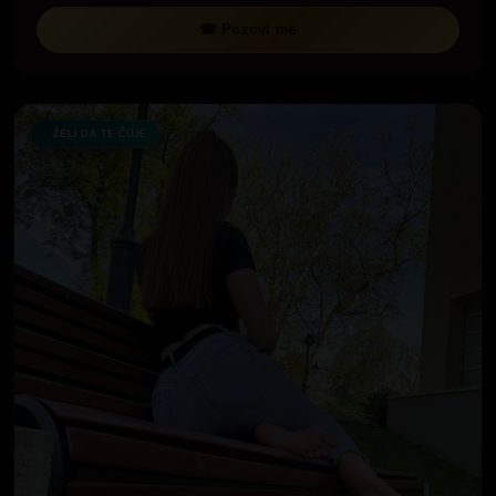
☎ Pozovi me
ŽELI DA TE ČUJE