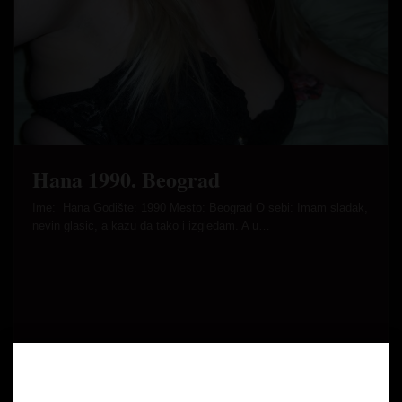
Hana 1990. Beograd
Ime: Hana Godište: 1990 Mesto: Beograd O sebi: Imam sladak,
nevin glasic, a kazu da tako i izgledam. A u…
Age Verification