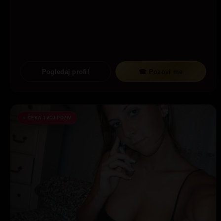
Pogledaj profil
☎ Pozovi me
ČEKA TVOJ POZIV