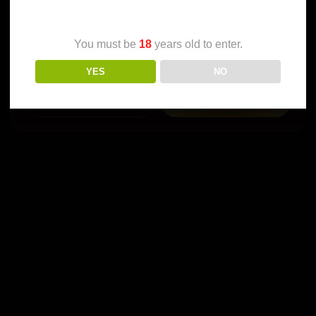
You must be
18
years old to enter.
YES
NO
Pogledaj profil
☎ Pozovi me