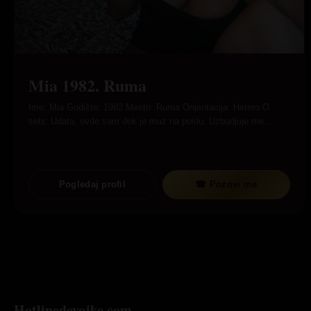
Mia 1982. Ruma
Ime: Mia Godište: 1982 Mesto: Ruma Orijentacija: Hetero O
sebi: Udata, ovde sam dok je muz na poslu. Uzbudjuje me…
Pogledaj profil
☎ Pozovi me
Hotlinedevojke.com