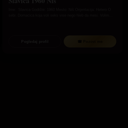
Slavica 1960 Niš
Ime: Slavica Godište: 1960 Mesto: Niš Orijentacija: Hetero O
sebi: Domacica koja voli seks vise nego hleb da mesi. Volim…
Pogledaj profil
☎ Pozovi me