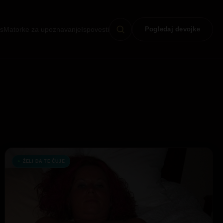
s
Matorke za upoznavanje
Ispovesti
Pogledaj devojke
ŽELI DA TE ČUJE