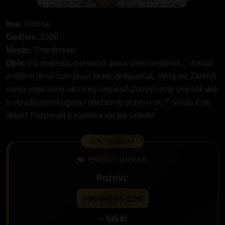
Ime:
Bobica
Godiste:
1998
Mesto:
Smederevo
Opis:
Pa pogledaj me samo, pravi slatki andjelak… Aaaali
u dubini duse sam pravi pravcati djavolak. Veruj mi. Zamisli
samo moje usne oko tvog organa? Zamisli ovaj smesak dok
ti obradjujem drugara i gledam te pravo u oci? Svidja ti se
ideja? Pozovi da ti sapnem sta jos umem!
Pozovi:
0906/444-808
– lokal