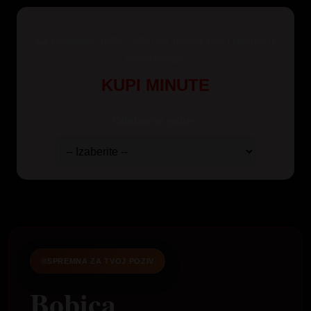
Za korisnike Yettel, Mts i A1 mreže kao i pozive iz
inostranstva
KUPI MINUTE
Odaberite paket:
SPREMNA ZA TVOJ POZIV
Bobica