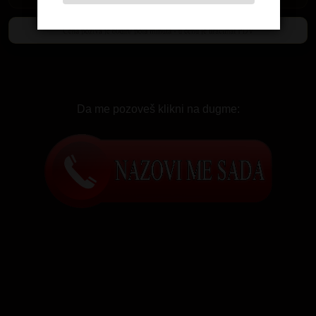
Da me pozoveš klikni na dugme: