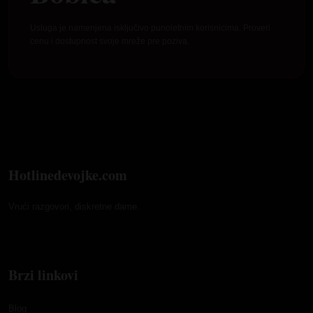
Usluga je namenjena isključivo punoletnim korisnicima. Proveri
cenu i dostupnost svoje mreže pre poziva.
Hotlinedevojke.com
Vrući razgovori, diskretne dame.
Brzi linkovi
Blog