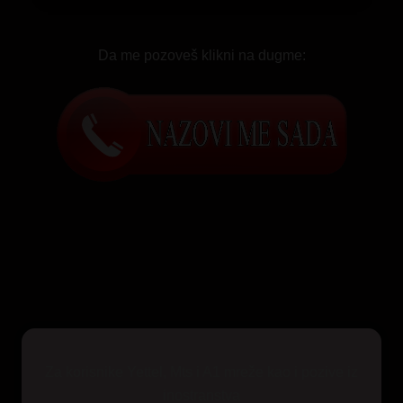
Da me pozoveš klikni na dugme:
Za korisnike Yettel, Mts i A1 mreže kao i pozive iz
inostranstva