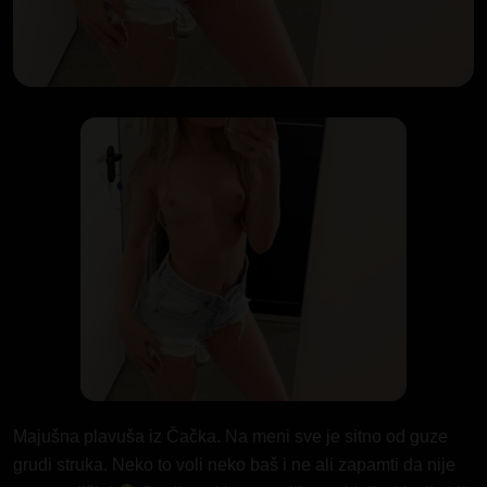
Majušna plavuša iz Čačka. Na meni sve je sitno od guze
grudi struka. Neko to voli neko baš i ne ali zapamti da nije