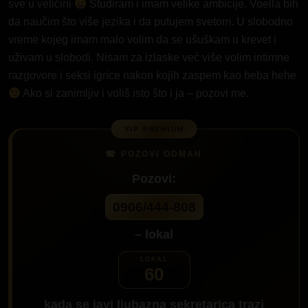
sve u veličini
Studiram i imam velike ambicije. Voella bih
da naučim što više jezika i da putujem svetom. U slobodno
vreme kojeg imam malo volim da se ušuškam u krevet i
uživam u slobodi. Nisam za izlaske već više volim intimne
razgovore i seksi igrice nakon kojih zaspem kao beba hehe
Ako si zanimljiv i voliš isto što i ja – pozovi me.
Pozovi:
0906/444-808
– lokal
60
kada se javi ljubazna sekretarica trazi