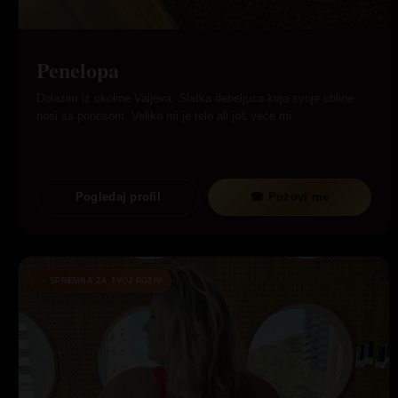
Penelopa
Dolazim iz okoline Valjeva. Slatka debeljuca koja svoje obline
nosi sa ponosom. Veliko mi je telo ali još veće mi…
Pogledaj profil
☎ Pozovi me
SPREMNA ZA TVOJ POZIV