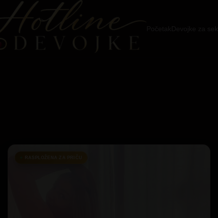
Početak
Devojke za sek
RASPLOŽENA ZA PRIČU