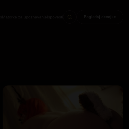
s
Matorke za upoznavanje
Ispovesti
Pogledaj devojke