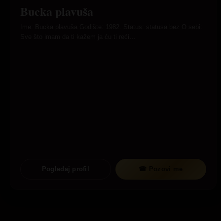
Bucka plavuša
Ime: Bucka plavuša Godište: 1982. Status: statusa bez O sebi:
Sve što imam da ti kažem ja ću ti reći…
Pogledaj profil
☎ Pozovi me