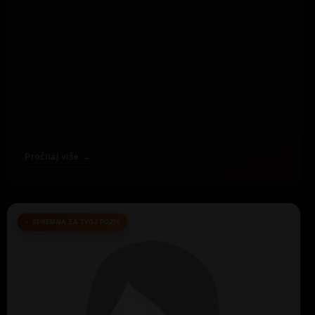
Pročitaj više →
SPREMNA ZA TVOJ POZIV