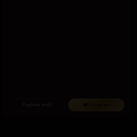
Pogledaj profil
☎ Pozovi me