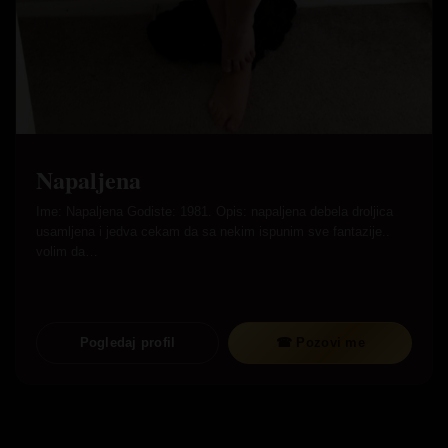
Napaljena
Ime: Napaljena Godiste: 1981. Opis: napaljena debela droljica
usamljena i jedva cekam da sa nekim ispunim sve fantazije..
volim da…
Pogledaj profil
☎ Pozovi me