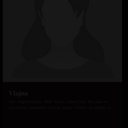
Vlajna
Ime: Vlajna Godište: 1968. Status: Udata Opis: Muz pati od
impotencije godinama i seks ne postoji. Filmovi za odrasle su…