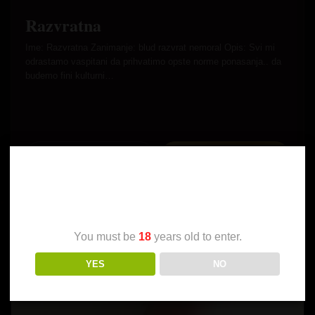
Razvratna
Ime: Razvratna Zanimanje: blud razvrat nemoral Opis: Svi mi
odrastamo vaspitani da prihvatimo opste norme ponasanja.. da
budemo fini kulturni…
Pogledaj profil
☎ Pozovi me
Age Verification
SLOBODNA SADA
You must be
18
years old to enter.
YES
NO