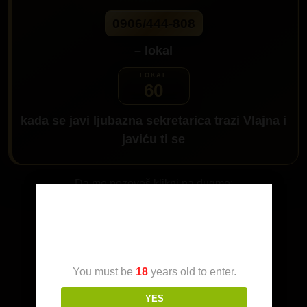
0906/444-808
– lokal
60
kada se javi ljubazna sekretarica trazi
Vlajna
i
javiću ti se
Da me pozoveš klikni na dugme:
Age Verification
You must be
18
years old to enter.
YES