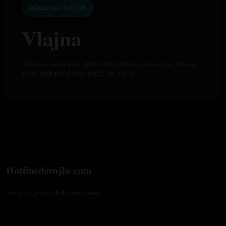
ŽELI DA TE ČUJE
Vlajna
Usluga je namenjena isključivo punoletnim korisnicima. Proveri
cenu i dostupnost svoje mreže pre poziva.
Hotlinedevojke.com
Vrući razgovori, diskretne dame.