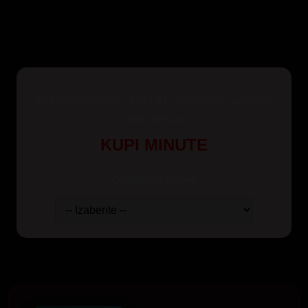
Za korisnike Yettel, Mts i A1 mreže kao i pozive iz
inostranstva
KUPI MINUTE
Odaberite paket: