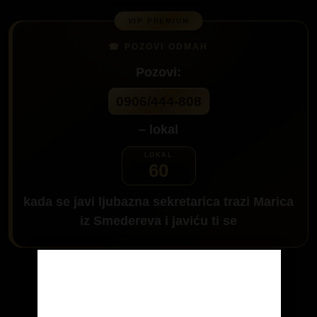
Pozovi:
0906/444-808
– lokal
60
kada se javi ljubazna sekretarica trazi
Marica
iz Smedereva
i javiću ti se
Da me pozoveš klikni na dugme:
Age Verification