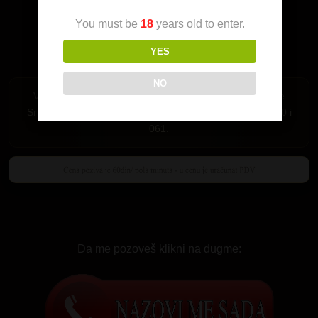
You must be
18
years old to enter.
YES
NO
Važi samo za Srbiju. Pozivi su mogući iz fiksne telefonije
Srbije i mobilne mreže MTS-064,065 i 066 i A1 mreza 060 i
061.
Da me pozoveš klikni na dugme: