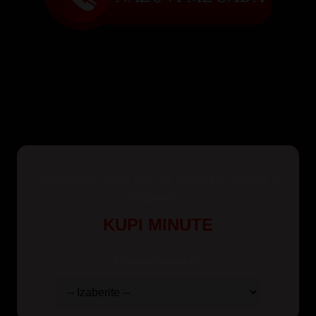
Za korisnike Yettel, Mts i A1 mreže kao i pozive iz
inostranstva
KUPI MINUTE
Odaberite paket: