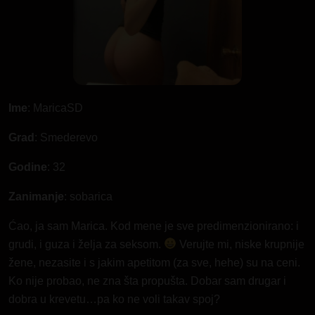
Ime
: MaricaSD
Grad
: Smederevo
Godine
: 32
Zanimanje
: sobarica
Ćao, ja sam Marica. Kod mene je sve predimenzionirano: i
grudi, i guza i želja za seksom.
Verujte mi, niske krupnije
žene, nezasite i s jakim apetitom (za sve, hehe) su na ceni.
Ko nije probao, ne zna šta propušta. Dobar sam drugar i
dobra u krevetu…pa ko ne voli takav spoj?