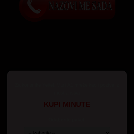
Za korisnike Yettel, Mts i A1 mreže kao i pozive iz
inostranstva
KUPI MINUTE
Odaberite paket: