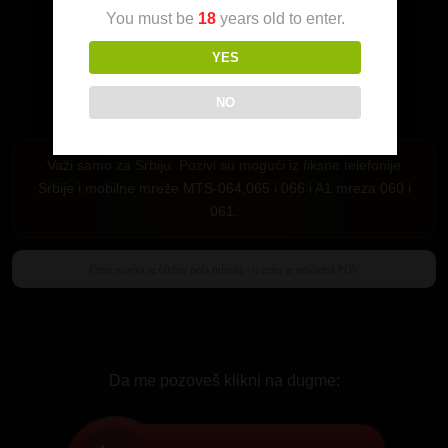
You must be
18
years old to enter.
YES
NO
Važi samo za Srbiju. Pozivi su mogući iz fiksne telefonije
Srbije i mobilne mreže MTS-064,065 i 066 i A1 mreza 060 i
061.
Da me pozoveš klikni na dugme: