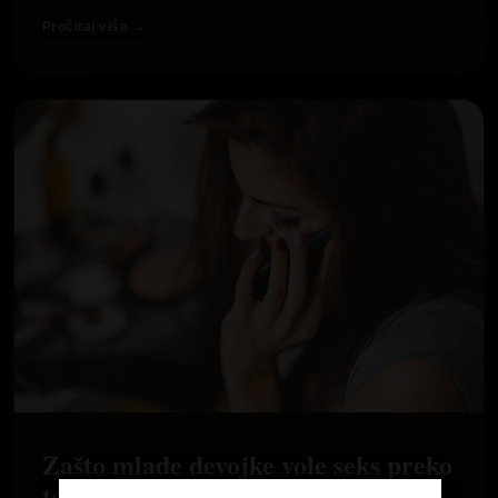
Pročitaj više →
Zašto mlade devojke vole seks preko
telefona i uživaju u njemu?