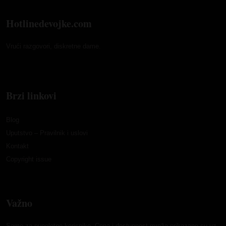
Hotlinedevojke.com
Vrući razgovori, diskretne dame.
Brzi linkovi
Blog
Uputstvo – Pravilnik i uslovi
Kontakt
Copyright issue
Važno
Samo za punoletne korisnike. Cena i dostupnost mreža prikazane su uz