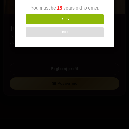
You must be
18
years old to enter.
YES
Jula
NO
25 godina, neki bi rekli mlada, a ja kazem taman! Trenutno
slobodna, zaposljena, zivim sa mamom i tatom, oni trenutno…
Pogledaj profil
☎ Pozovi me