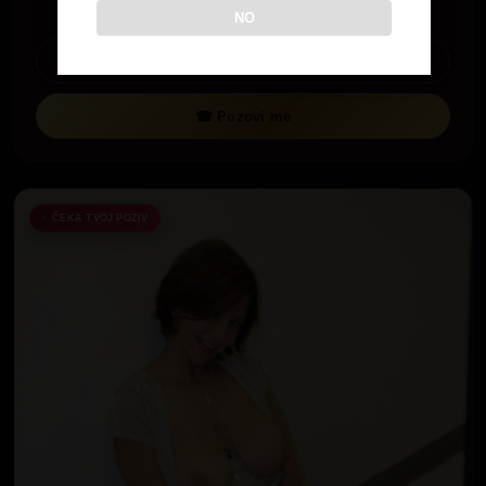
NO
Pogledaj profil
☎ Pozovi me
ČEKA TVOJ POZIV