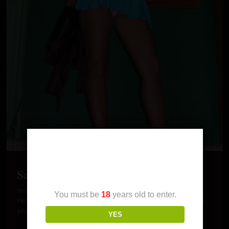
Age Verification
Sanela 1987. Smederevo
Ime: Sanela Godište: 1987 Mesto: Smederevo Orijentacija:
You must be
18
years old to enter.
Hetero O sebi: Cao, ja sam Sanela, dolazim iz Smedereva. Moj
posao je…
YES