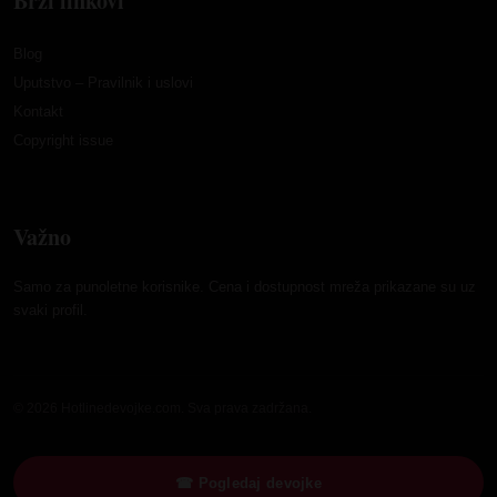
Brzi linkovi
Blog
Uputstvo – Pravilnik i uslovi
Kontakt
Copyright issue
Važno
Samo za punoletne korisnike. Cena i dostupnost mreža prikazane su uz
svaki profil.
© 2026 Hotlinedevojke.com. Sva prava zadržana.
☎ Pogledaj devojke