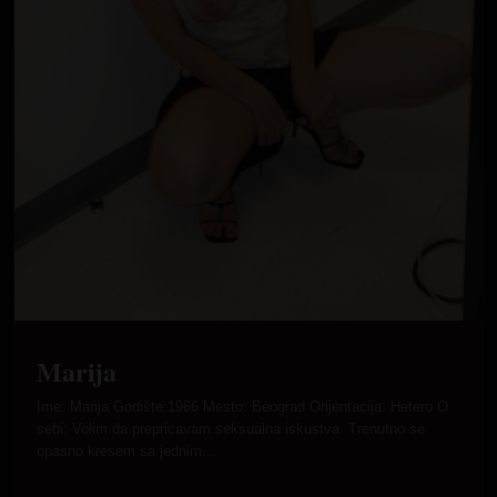
Marija
Ime: Marija Godište:1966 Mesto: Beograd Orijentacija: Hetero O
sebi: Volim da prepricavam seksualna iskustva. Trenutno se
opasno kresem sa jednim…