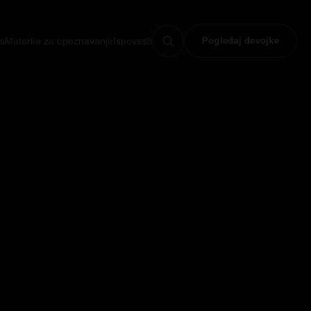
s
Matorke za upoznavanje
Ispovesti
Pogledaj devojke