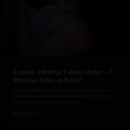
Lepota, zdravlje i sisate dame – 5
Razloga zašto su Seksi!
Ne postoji osoba koja na sisate dame gleda ravnodušno.
Zašto? One su oduvek su bile predmet divljenja i fascinacije,
kako zbog svoje estetske privlačnosti, […]
Pročitaj više →