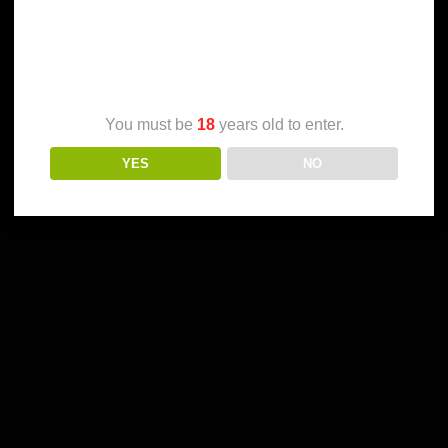
Age Verification
You must be
18
years old to enter.
YES
NO