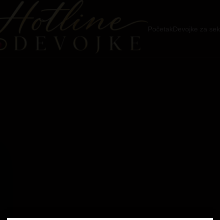
Početak
Devojke za sek