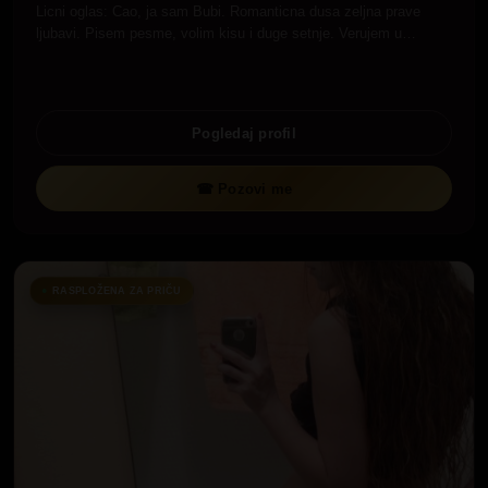
Licni oglas: Cao, ja sam Bubi. Romanticna dusa zeljna prave
ljubavi. Pisem pesme, volim kisu i duge setnje. Verujem u…
Pogledaj profil
☎ Pozovi me
RASPLOŽENA ZA PRIČU