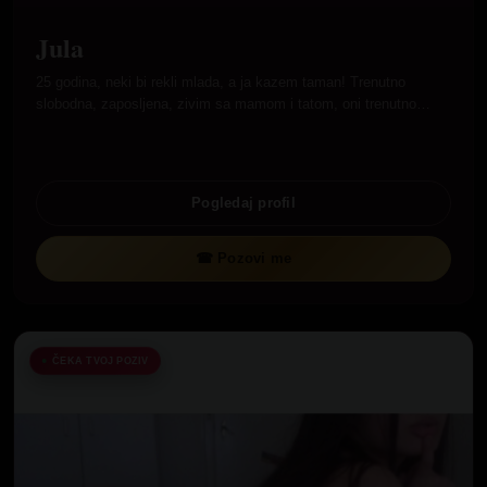
Jula
25 godina, neki bi rekli mlada, a ja kazem taman! Trenutno
slobodna, zaposljena, zivim sa mamom i tatom, oni trenutno…
Pogledaj profil
☎ Pozovi me
ČEKA TVOJ POZIV