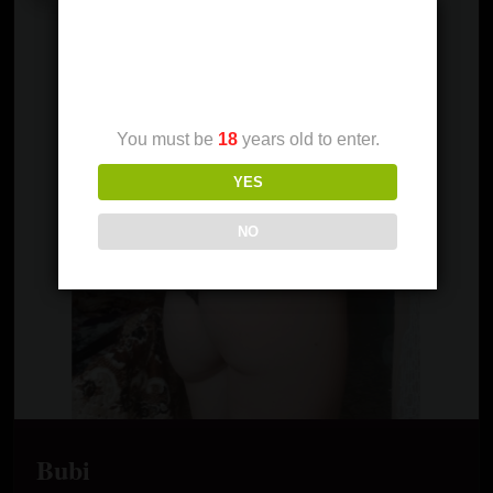
Age Verification
You must be
18
years old to enter.
YES
NO
Bubi