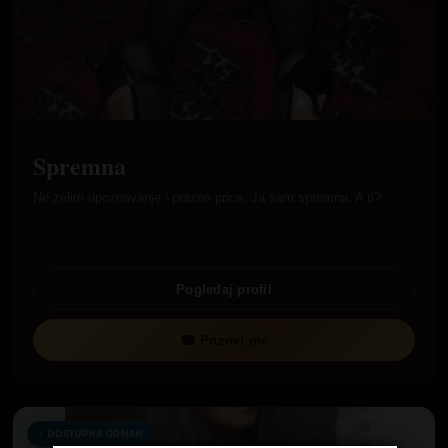
Spremna
Ne zelim upoznavanje i prazne price. Ja sam spremna. A ti?
Pogledaj profil
☎ Pozovi me
DOSTUPNA ODMAH