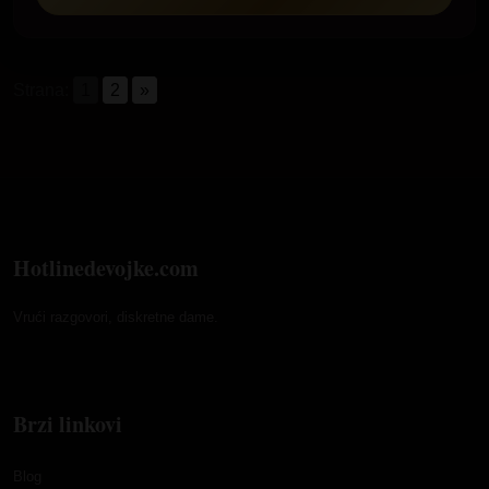
Strana:
1
2
»
Hotlinedevojke.com
Vrući razgovori, diskretne dame.
Brzi linkovi
Blog