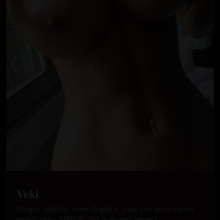
Veki
Devojka, slobodna, imam 20 godina. Imala sam decka koji me
ostavio zbog - STARIJE. Nek je on meni srecan -…