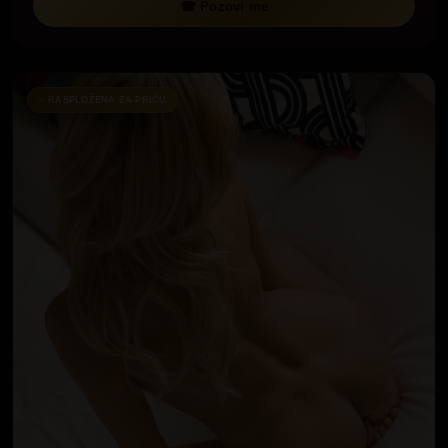
☎ Pozovi me
RASPLOŽENA ZA PRIČU