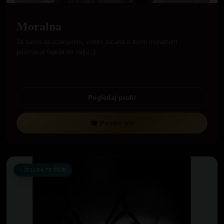
Moralna
Ja samo sa ozenjenim, vodim racuna o tvom moralnom
posrnucu! Ispuni mi zelju ;)
Pogledaj profil
☎ Pozovi me
ŽELI DA TE ČUJE