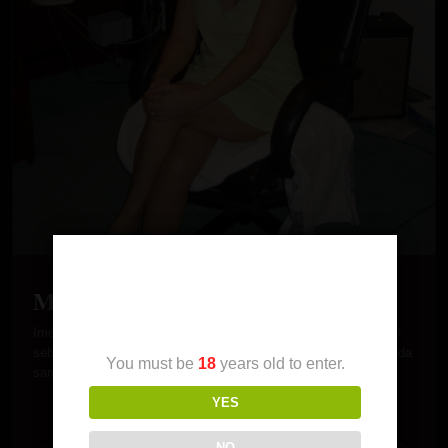
Age Verification
Maca 1959 Beograd
Ime: Maca Godište:1959 Mesto: Beograd Orijentacija: Hetero O
sebi: Slatka plavusa. Zgodna. Oni sto me zaista poznaju kazu da
You must be
18
years old to enter.
sam…
YES
NO