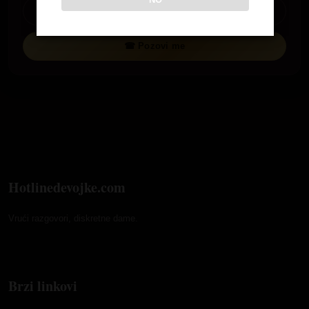
Pogledaj profil
☎ Pozovi me
Hotlinedevojke.com
Vrući razgovori, diskretne dame.
Brzi linkovi