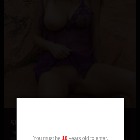
Age Verification
Sloba 35. god Beograd
IME: Sloba GODINE: 35 god ZANIMANJE: prodavacica knjiga
You must be
18
years old to enter.
MESTO: Beograd OPIS: Zelis da zacinis svoj zivot? Nedostaje ti