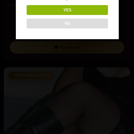
malo vruce…
YES
NO
Pogledaj profil
☎ Pozovi me
RASPLOŽENA ZA PRIČU