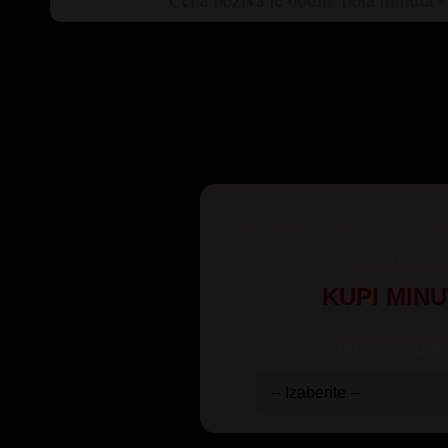
Za korisnike Yettel, Mts i A1 mr
inostranstva
KUPI MIN
Odaberite pake