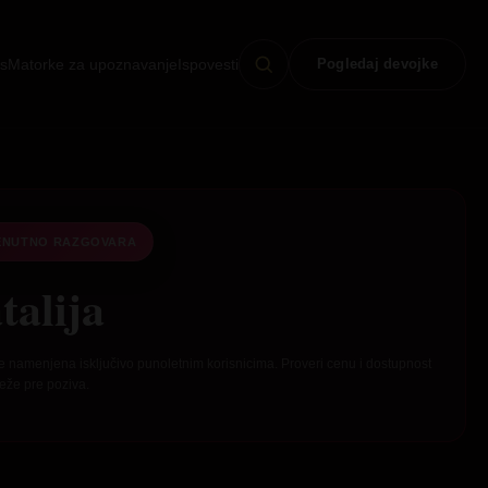
s
Matorke za upoznavanje
Ispovesti
Pogledaj devojke
ENUTNO RAZGOVARA
talija
e namenjena isključivo punoletnim korisnicima. Proveri cenu i dostupnost
eže pre poziva.