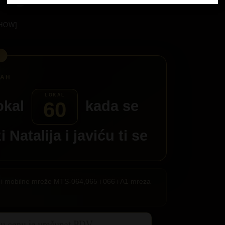
HOW]
okal
kada se
60
zi
Natalija
i javiću ti se
ije i mobilne mreže MTS-064,065 i 066 i A1 mreza