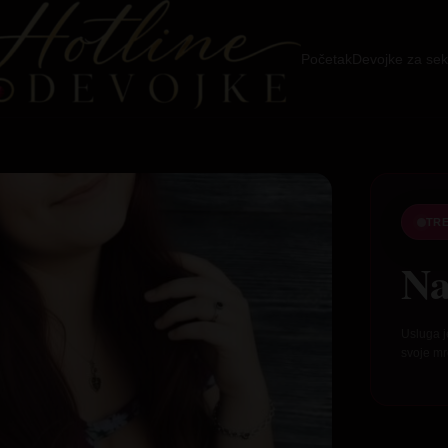
Početak
Devojke za sek
TR
Na
Usluga j
svoje mr