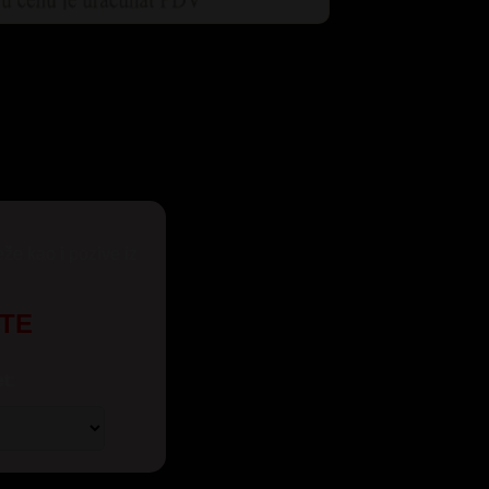
eže kao i pozive iz
UTE
t: