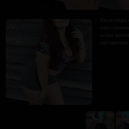
Ako bi mogla d
nam u krevet
su bas bezveze
sam spremna