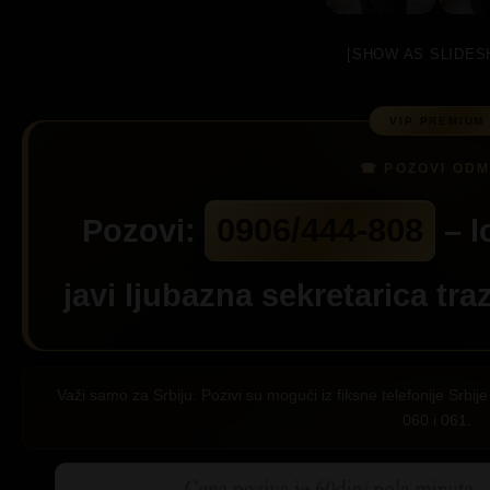
[SHOW AS SLIDES
0906/444-808
Pozovi:
– l
javi ljubazna sekretarica tra
Važi samo za Srbiju. Pozivi su mogući iz fiksne telefonije Srb
060 i 061.