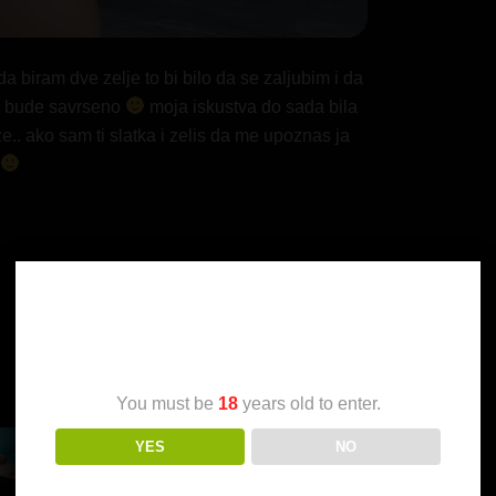
a biram dve zelje to bi bilo da se zaljubim i da
u bude savrseno
moja iskustva do sada bila
.. ako sam ti slatka i zelis da me upoznas ja
Age Verification
You must be
18
years old to enter.
YES
NO