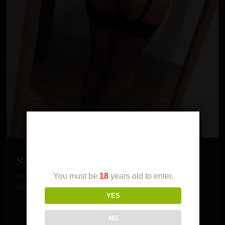
Age Verification
Sofi
You must be
18
years old to enter.
Ime: Sofi Godina: 30 O sebi: Zadovoljna poslom, zivotom.
Gledam da ostvarim sto vise svoje zelje, jer zivot je jedan.…
YES
NO