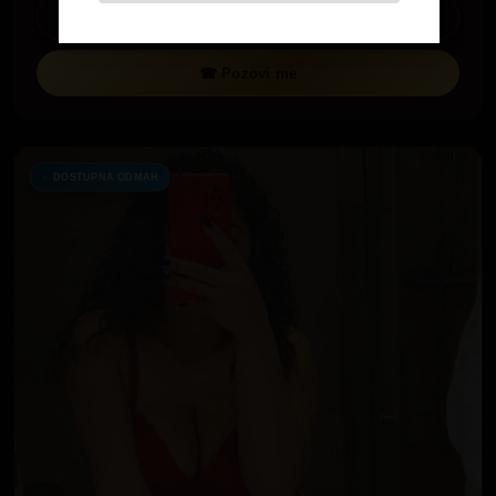
Pogledaj profil
☎ Pozovi me
DOSTUPNA ODMAH