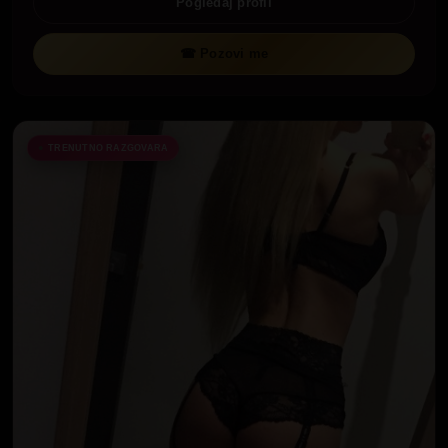
Pogledaj profil
☎ Pozovi me
TRENUTNO RAZGOVARA