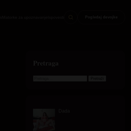
s
Matorke za upoznavanje
Ispovesti
Pogledaj devojke
Pretraga
Dada