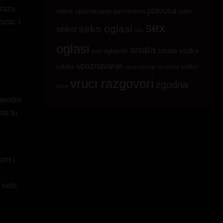
frazu
plavusa
online upoznavanje
perverzna
seks
urac i
sex
seks oglasi
seksi
sex
oglasi
sisata
sisate
slatka
sex oglasnik
upoznavanje
udata
velike
upoznavanje hrvatska
vruci razgovori
zgodna
sise
remenom
ema tu
.
sam i
 sebi