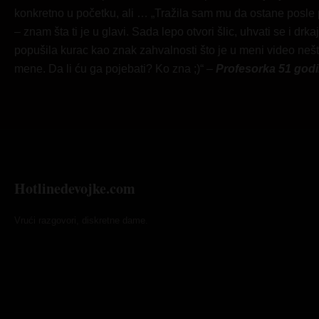
konkretno u početku, ali … „Tražila sam mu da ostane posle
– znam šta ti je u glavi. Sada lepo otvori šlic, uhvati se i 
popušila kurac kao znak zahvalnosti što je u meni video nešt
mene. Da li ću ga pojebati? Ko zna ;)“ –
Profesorka 51 godi
Hotlinedevojke.com
Vrući razgovori, diskretne dame.