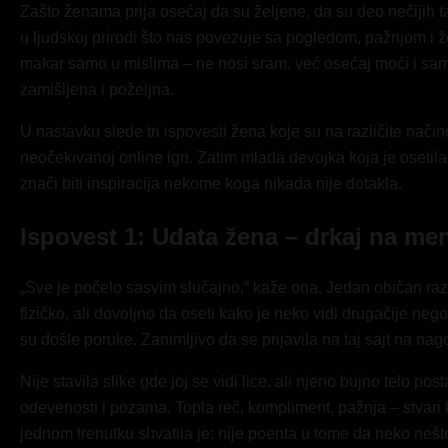
Zašto ženama prija osećaj da su željene, da su deo nečijih 
u ljudskoj prirodi što nas povezuje sa pogledom, pažnjom i 
makar samo u mislima – ne nosi sram, već osećaj moći i samo
zamišljena i poželjna.
U nastavku slede tri ispovesti žena koje su na različite način
neočekivanoj online igri. Zatim mlada devojka koja je osetil
znači biti inspiracija nekome koga nikada nije dotakla.
Ispovest 1: Udata žena – drkaj na me
„Sve je počelo sasvim slučajno,“ kaže ona. Jedan običan ra
fizičko, ali dovoljno da oseti kako je neko vidi drugačije n
su došle poruke. Zanimljivo da se prijavila na taj sajt na nago
Nije stavila slike gde joj se vidi lice, ali njeno bujno telo po
odevenosti i pozama. Topla reč, kompliment, pažnja – stvari k
jednom trenutku shvatila je: nije poenta u tome da neko nešt