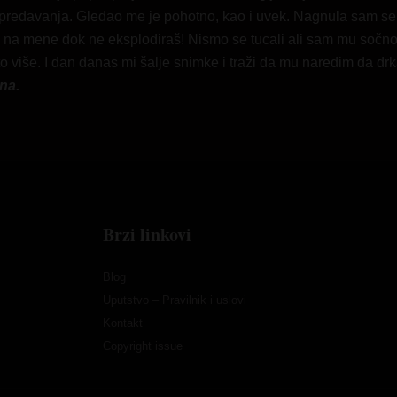
 predavanja. Gledao me je pohotno, kao i uvek. Nagnula sam se 
drkaj na mene dok ne eksplodiraš! Nismo se tucali ali sam mu sočn
o više. I dan danas mi šalje snimke i traži da mu naredim da dr
na.
Brzi linkovi
Blog
Uputstvo – Pravilnik i uslovi
Kontakt
Copyright issue