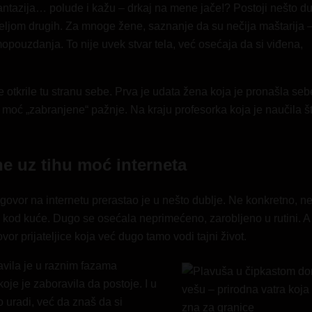
fantazija… polude i kažu – drkaj na mene jače!? Postoji nešto 
željom drugih. Za mnoge žene, saznanje da su nečija maštarija 
pouzdanja. To nije uvek stvar tela, već osećaja da si viđena,
e otkrile tu stranu sebe. Prva je
udata
žena koja je pronašla seb
a moć „zabranjene“ pažnje. Na kraju profesorka koja je naučila š
ne uz tihu moć interneta
zgovor
na internetu
prerastao je u nešto dublje. Ne konkretno, n
ego kod kuće. Dugo se osećala neprimećeno, zarobljeno u rutini. 
vor prijateljice koja već dugo tamo vodi tajni život.
stavila je u raznim fazama
oje je zaboravila da postoje. I u
o uradi, već da znaš da si