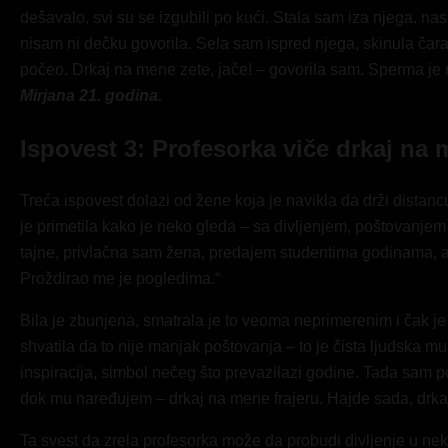
dešavalo, svi su se izgubili po kući. Stala sam iza njega, na
nisam ni dečku govorila. Sela sam ispred njega, skinula čarap
počeo. Drkaj na mene zete, jače! – govorila sam. Sperma je 
Mirjana 21. godina.
Ispovest 3: Profesorka viče drkaj na 
Treća ispovest dolazi od žene koja je navikla da drži distanc
je primetila kako je neko gleda – sa divljenjem, poštovanjem i
tajne, privlačna sam žena, predajem studentima godinama, al
Proždirao me je pogledima.“
Bila je zbunjena, smatrala je to veoma neprimerenim i čak je
shvatila da to nije manjak poštovanja – to je čista ljudska m
inspiracija, simbol nečeg što prevazilazi godine. Tada sam 
dok mu naređujem – drkaj na mene frajeru. Hajde sada, drkaj
Ta svest da zrela profesorka može da probudi divljenje u nek