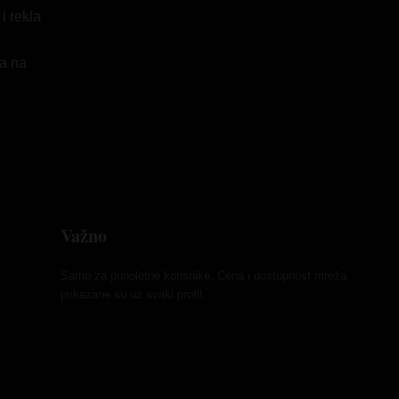
i rekla
o
ka na
Važno
Samo za punoletne korisnike. Cena i dostupnost mreža
prikazane su uz svaki profil.