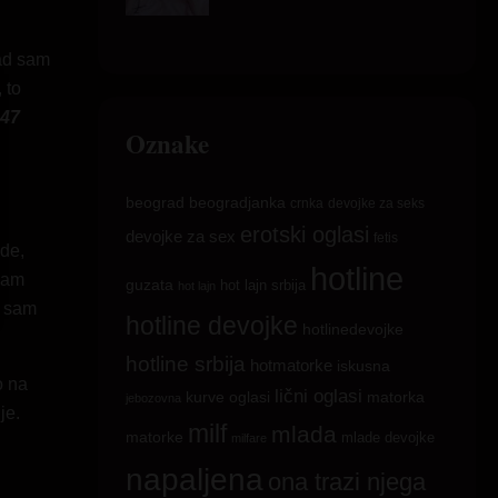
kad sam
 to
 47
Oznake
beograd
beogradjanka
crnka
devojke za seks
erotski oglasi
devojke za sex
fetis
ede,
hotline
 sam
guzata
hot lajn srbija
hot lajn
a sam
hotline devojke
hotlinedevojke
hotline srbija
hotmatorke
iskusna
o na
lični oglasi
matorka
kurve oglasi
jebozovna
je.
milf
mlada
matorke
mlade devojke
milfare
napaljena
ona trazi njega