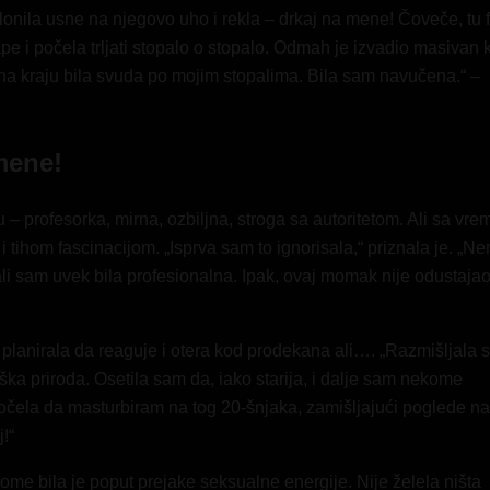
slonila usne na njegovo uho i rekla – drkaj na mene! Čoveče, tu 
e i počela trljati stopalo o stopalo. Odmah je izvadio masivan k
na kraju bila svuda po mojim stopalima. Bila sam navučena.“ –
mene!
u – profesorka, mirna, ozbiljna, stroga sa autoritetom. Ali sa v
 tihom fascinacijom. „Isprva sam to ignorisala,“ priznala je. „N
i sam uvek bila profesionalna. Ipak, ovaj momak nije odustajao
 planirala da reaguje i otera kod prodekana ali…. „Razmišljala 
uška priroda. Osetila sam da, iako starija, i dalje sam nekome
počela da masturbiram na tog 20-šnjaka, zamišljajući poglede na
!“
ome bila je poput prejake seksualne energije. Nije želela ništa