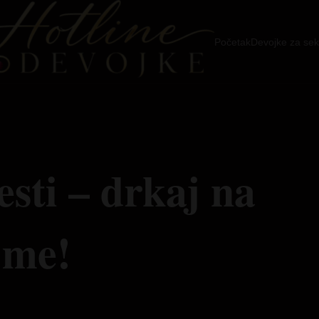
Početak
Devojke za sek
esti – drkaj na
 me!