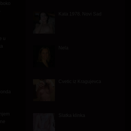
duboko
–
Kata 1978. Novi Sad
e u
ta
Nela
Cvetic iz Kragujevca
e
A onda
Slatka klinka