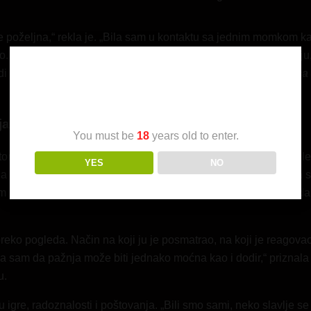
e poželjna,“ rekla je. „Bila sam u kontaktu sa jednim momkom 
. Ali on je ne samo poslušao, nego mi i poslao dokaze!“ Za nju,
 nešto u drugome. Da postoji deo nje koji i dalje sija. –
Zorica
Age Verification
ja
You must be
18
years old to enter.
tome kako drugi vide njeno prisustvo. Sve dok nije osetila pogl
YES
NO
 na koji je gledao moja stopala me je u početku užasavao. Tada
i sam bila obuvena, u čarapama, najlonkama… mada voleo je kad
preko pogleda. Način na koji ju je posmatrao, na koji je reagova
tila sam da pažnja može biti jednako moćna kao i dodir,“ priznala 
u.
 igre, radoznalosti i poštovanja. „Bili smo sami, neko slavlje se