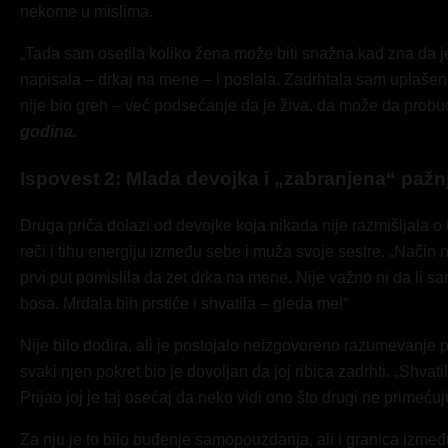
nekome u mislima.
„Tada sam osetila koliko žena može biti snažna kad zna da j
napisala – drkaj na mene – i poslala. Zadrhtala sam uplašeno
nije bio greh – već podsećanje da je živa, da može da probudi
godina.
Ispovest 2: Mlada devojka i „zabranjena“ pažn
Druga priča dolazi od devojke koja nikada nije razmišljala o 
reči i tihu energiju između sebe i muža svoje sestre. „Način
prvi put pomislila da zet drka na mene. Nije važno ni da l
bosa. Mrdala bih prstiće i shvatila – gleda me!“
Nije bilo dodira, ali je postojalo neizgovoreno razumevanje 
svaki njen pokret bio je dovoljan da joj ribica zadrhti. „Shva
Prijao joj je taj osećaj da neko vidi ono što drugi ne primećuj
Za nju je to bilo buđenje samopouzdanja, ali i granica između