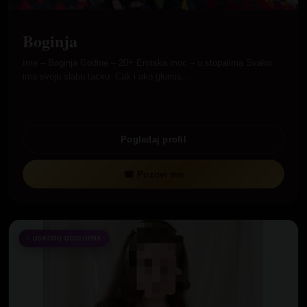
Boginja
Ime – Boginja Godine – 20+ Erotska moc – u stopalima Svako
ima svoju slabu tacku. Cak i ako glumis…
Pogledaj profil
☎ Pozovi me
USKORO DOSTUPNA