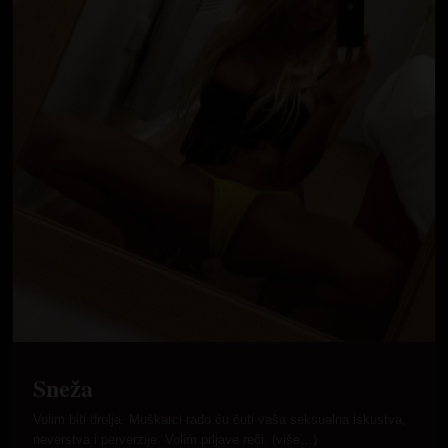
Sneža
Volim biti drolja. Muškarci rado ću čuti vaša seksualna iskustva,
neverstva i perverzije. Volim prljave reči. (više…)