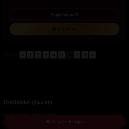
Pogledaj profil
☎ Pozovi me
Strana:
«
1
2
3
4
5
6
7
8
»
Hotlinedevojke.com
Vrući razgovori, diskretne dame.
☎ Pogledaj devojke