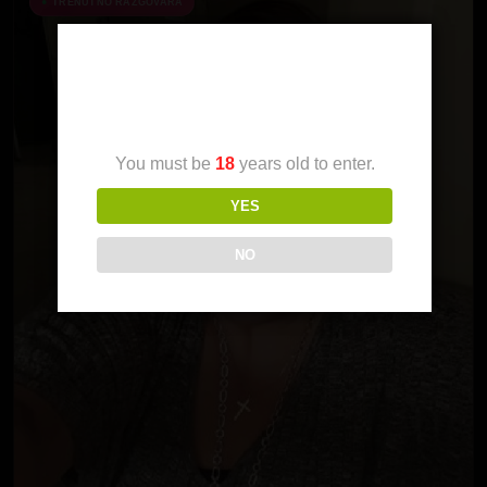
TRENUTNO RAZGOVARA
Age Verification
You must be
18
years old to enter.
YES
NO