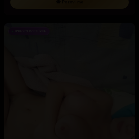
☎ Pozovi me
USKORO DOSTUPNA