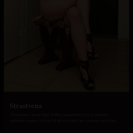
Strastvena
Strastvena i puna želje Slatka raspuštenica će ti ulepšati
slobodno vreme i pomoći ti da ostvariš čak i veoma neobične…