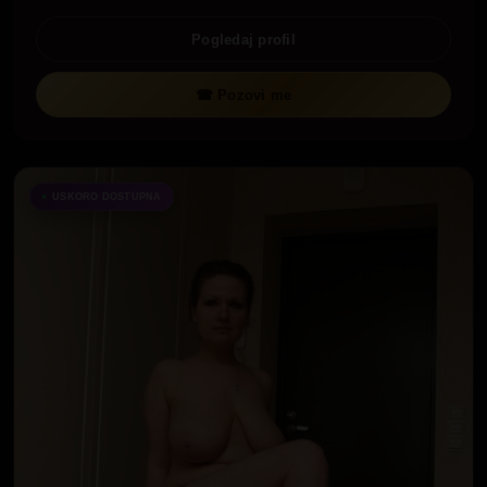
Pogledaj profil
☎ Pozovi me
USKORO DOSTUPNA