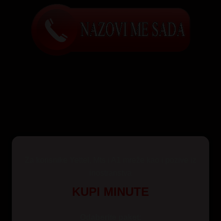
Za korisnike Yettel, Mts i A1 mreže kao i pozive iz
inostranstva
KUPI MINUTE
Odaberite paket: