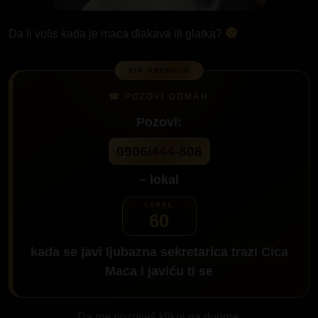
Da li volis kada je maca dlakava ili glatka?
Pozovi:
0906/444-808
– lokal
60
kada se javi ljubazna sekretarica trazi
Cica
Maca
i javiću ti se
Da me pozoveš klikni na dugme: