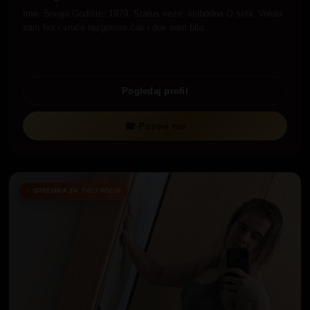
Ime: Soraja Godište: 1979. Status veze: slobodna O sebi: Volela
sam hot i vruće razgovore čak i dok sam bila…
Pogledaj profil
☎ Pozovi me
SPREMNA ZA TVOJ POZIV