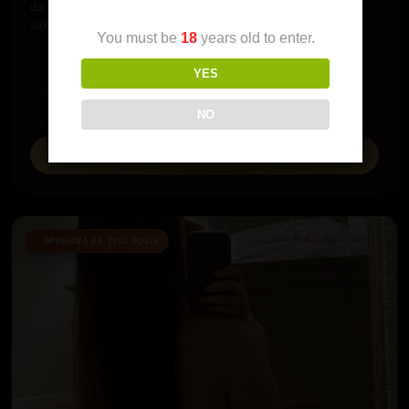
da ne razmisljamo i nebitnim stvarima. Imam previse
slobodnog…
You must be
18
years old to enter.
YES
Pogledaj profil
NO
☎ Pozovi me
SPREMNA ZA TVOJ POZIV