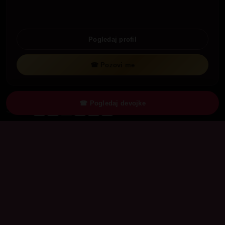
Pogledaj profil
☎ Pozovi me
☎ Pogledaj devojke
Strana:
«
1
2
3
4
»
Hotlinedevojke.com
Vrući razgovori, diskretne dame.