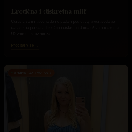
Erotična i diskretna milf
Odrasla sam naučena da ne padam pod uticaj predrasuda pa
danas kao ponosna Erotična i diskretna dama uživam u svemu.
Uživam u sajtovima za […]
Pročitaj više →
SPREMNA ZA TVOJ POZIV