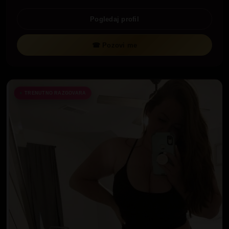
Pogledaj profil
☎ Pozovi me
TRENUTNO RAZGOVARA