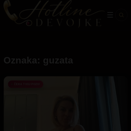
☰
Oznaka: guzata
ČEKA TVOJ POZIV