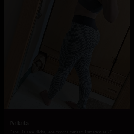
Nikita
Caos. Ja sam Nikita, lepa zgodna treniram i smaram se xD