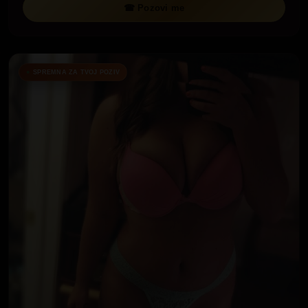
☎ Pozovi me
SPREMNA ZA TVOJ POZIV