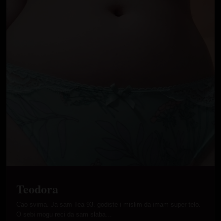
Teodora
Cao svima. Ja sam Tea 93. godiste i mislim da imam super telo.
O sebi mogu reci da sam slaba…