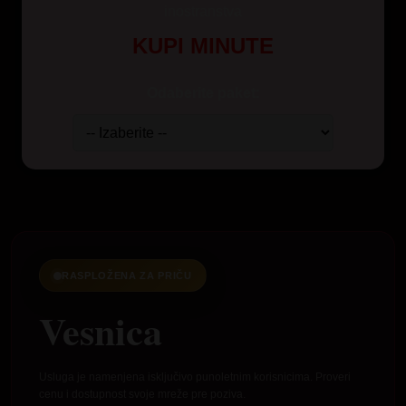
inostranstva
KUPI MINUTE
Odaberite paket:
RASPLOŽENA ZA PRIČU
Vesnica
Usluga je namenjena isključivo punoletnim korisnicima. Proveri
cenu i dostupnost svoje mreže pre poziva.