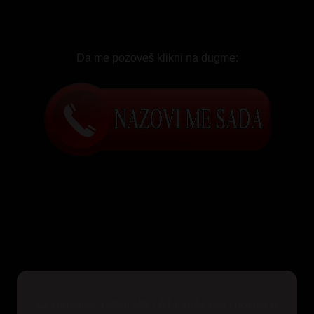
Da me pozoveš klikni na dugme:
Za korisnike Yettel, Mts i A1 mreže kao i pozive iz