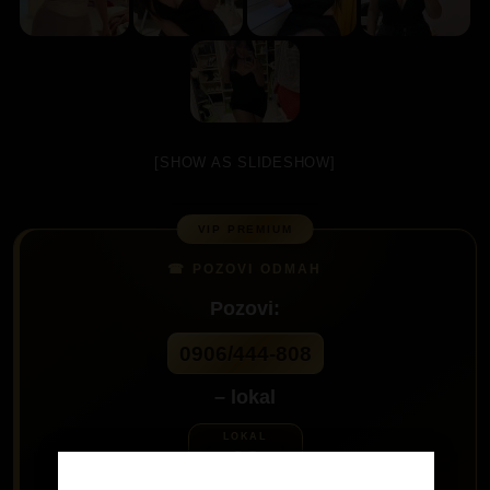
[SHOW AS SLIDESHOW]
Pozovi:
0906/444-808
– lokal
60