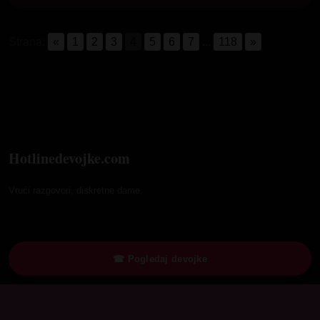
Strana:
«
1
2
3
4
5
6
7
...
118
»
Hotlinedevojke.com
Vrući razgovori, diskretne dame.
Brzi linkovi
☎ Pogledaj devojke
Blog
Uputstvo – Pravilnik i uslovi