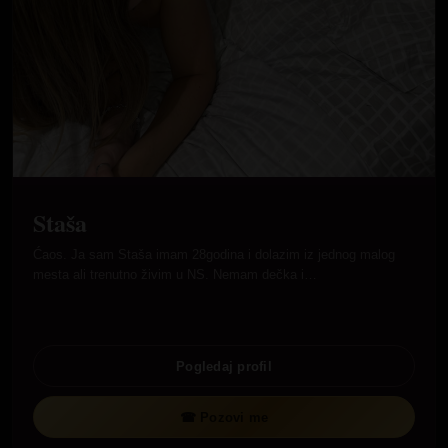
Staša
Ćaos. Ja sam Staša imam 28godina i dolazim iz jednog malog
mesta ali trenutno živim u NS. Nemam dečka i…
Pogledaj profil
☎ Pozovi me