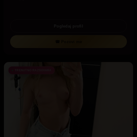
Pogledaj profil
☎ Pozovi me
TRENUTNO RAZGOVARA