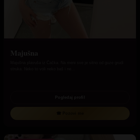
Majušna
Majušna plavuša iz Čačka. Na meni sve je sitno od guze grudi
struka. Neko to voli neko baš i ne…
Pogledaj profil
☎ Pozovi me