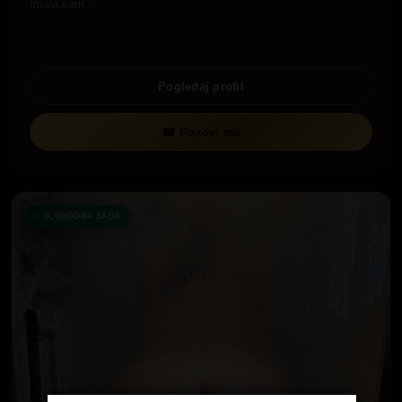
Imala sam…
Pogledaj profil
☎ Pozovi me
SLOBODNA SADA