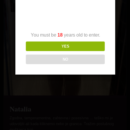
Age Verification
You must be
18
years old to enter.
YES
NO
Natalia
Zgodna, temperamentna, zahtevna i posesivna ... teško mi je
udovoljiti ali kada kliknemo nebo je granica. Tražim poslušnog
muškarca koji…