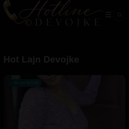
☰
Hot Lajn Devojke
ŽELI DA TE ČUJE