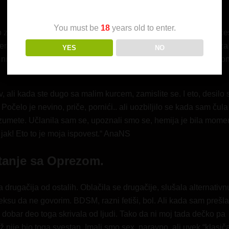
You must be
18
years old to enter.
nao ali nije mu smetalo. Voleo me je, uvek je bio romantik, čest
era, on je okupirao moje srce. Pala sam na to i udala sam se za
YES
NO
nije usporio. Ja sam inače divlja plavuša sa velikim libidom i o
, ali kada ste dugo sa malim kurcem, zamislite se. I eto, desilo 
elo je nevino, priče, pornići.. ali uozbiljilo se kada sam čula
azumete. Učlanila sam se, upoznali smo se, hemija je bila mome
 jak! Eto to je moja ispovest.“ AnaNS
itanje sa Oprezom.
 drugačija od ostalih. Oblačila se drugačije, slušala alternativn
eksu da ne govorim. BDSM, razni fetiši, bol. Ali kada sam prešl
dobar deo toga skrivala od ljudi. Tako da ni moj tada dečko pa
 nije bio toga svestan. Imali smo sex, naravno, ali uvek “klasič