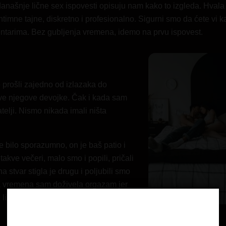
današnje lične sex ispovesti opisuju nam kako to izgleda. Hvala
intimne
tajne, diskretno i profesionalno. Sigurni smo da ćete vi k
mentarima. Bez gubljenja vremena, idemo na prvu ispovest.
 prošli zajedno od izlazaka do
 sve njegove devojke. Čak i kada sam
atelji. Nismo nikada imali ništa
je bilo sporazumno, on je baš patio i
kve večeri, malo smo i popili, pričali
 stvar stigla je drugu i
poljubili smo
a vremena sam doživela orgazam jer
lizao i lizao… bio je savršen! Desilo
Age Verification