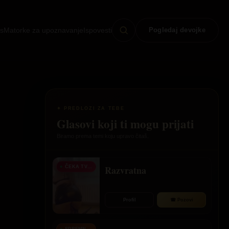
s
Matorke za upoznavanje
Ispovesti
Pogledaj devojke
✦ PREDLOZI ZA TEBE
Glasovi koji ti mogu prijati
Biramo prema temi koju upravo čitaš.
Razvratna
ČEKA TVOJ POZIV
Profil
☎ Pozovi