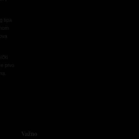
 tipa
enom
gova
ički
je prvo
na.
Važno