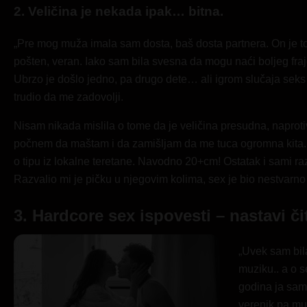
2. Veličina je nekada ipak… bitna.
„Pre mog muža imala sam dosta, baš dosta partnera. On je to z
pošten, veran. Iako sam bila svesna da mogu naći boljeg fraj
Ubrzo je došlo jedno, pa drugo dete… ali igrom slučaja seks 
trudio da me zadovolji.
Nisam nikada mislila o tome da je veličina presudna, naprotiv
počnem da maštam i da zamišljam da me tuca ogromna kita. Poč
o tipu iz lokalne teretane. Navodno 20+cm! Ostatak i sami r
Razvalio mi je pičku u njegovim kolima, sex je bio nestvarno
3. Hardcore sex ispovesti – nastavi č
„Uvek sam bila
muziku.. a o s
godina ja sam 
verenik pa muž