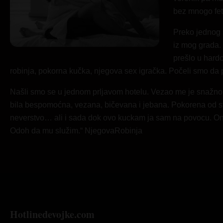
bez mnogo fet
Preko jednog 
iz mog grada.
prešlo u hardc
robinja, pokorna kučka, njegova sex igračka. Počeli smo da p
Našli smo se u jednom prljavom hotelu. Vezao me je snažno
bila bespomoćna, vezana, bičevana i jebana. Pokorena od str
neverstvo… ali i sada dok ovo kuckam ja sam na povocu. On 
Odoh da mu služim.“ NjegovaRobinja
Hotlinedevojke.com