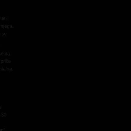
it i
 njega.
n se
se da
 priče
ntalna.
u
a 30
an“,