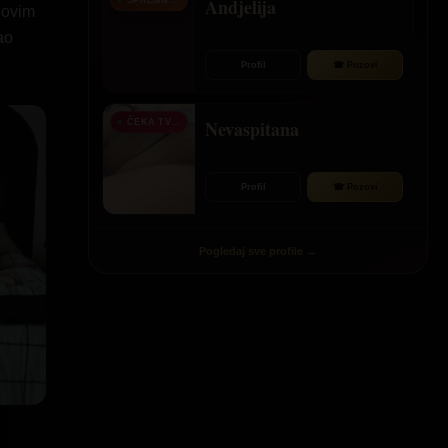
Andjelija
SPREMNA ZA TVOJ POZIV
 ovim
ao
Profil
☎ Pozovi
Nevaspitana
ČEKA TVOJ POZIV
Profil
☎ Pozovi
Pogledaj sve profile →