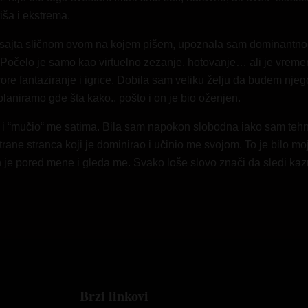
iša i ekstrema.
sajta sličnom ovom na kojem pišem, upoznala sam dominantnog
 Počelo je samo kao virtuelno zezanje, hotovanje… ali je vrem
ore fantaziranje i igrice. Dobila sam veliku želju da budem nje
laniramo gde šta kako.. pošto i on je bio oženjen.
 i “mučio“ me satima. Bila sam napokon slobodna iako sam tehn
ane stranca koji je dominirao i učinio me svojom. To je bilo mo
je pored mene i gleda me. Svako loše slovo znači da sledi kaz
Brzi linkovi