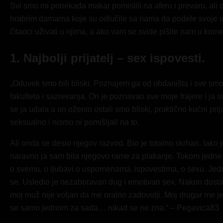
Svi smo mi ponekada makar pomislili na aferu i prevaru, ali 
hrabrim damama koje su odlučile sa nama da podele svoje
čitaoci uživati u njima, a ako vam se svide pišite nam u ko
1. Najbolji prijatelj – sex ispovesti.
„Oduvek smo bili bliski. Poznajem ga od obdaništa i sve smo
fakulteta i sazrevanja. On je poznavao sve moje frajere i ja
se ja udala a on oženio ostali smo bliski, praktično kućni prij
seksualno i nismo ni pomišljali na to.
Ali onda se desio njegov razvod. Bio je totalno skrhan. Iako 
naravno ja sam bila njegovo rame za plakanje. Tokom jedne ta
o svemu, o ljubavi o uspomenama, ispovestima, o sexu. Jedna
se
. Usledio je nezaboravan dug i emotivan sex. Nakon dost
moj muž nije voljan da me oralno zadovolji. Moj drugar me je 
se samo jednom za sada… nikad se ne zna.“ – Pegavica83