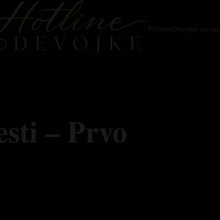
Početak
Devojke za sek
esti – Prvo