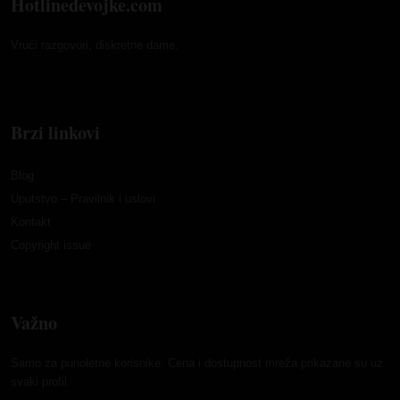
Hotlinedevojke.com
Vrući razgovori, diskretne dame.
Brzi linkovi
Blog
Uputstvo – Pravilnik i uslovi
Kontakt
Copyright issue
Važno
Samo za punoletne korisnike. Cena i dostupnost mreža prikazane su uz
svaki profil.