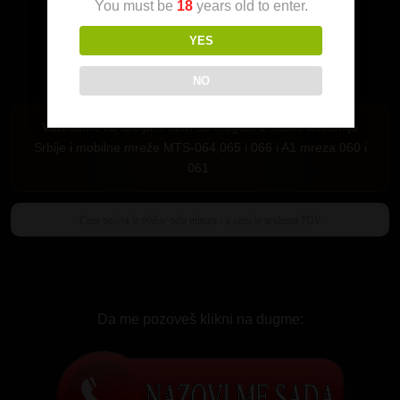
You must be
18
years old to enter.
YES
NO
Važi samo za Srbiju. Pozivi su mogući iz fiksne telefonije
Srbije i mobilne mreže MTS-064,065 i 066 i A1 mreza 060 i
061.
Da me pozoveš klikni na dugme: