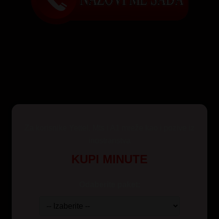
Za korisnike Yettel, Mts i A1 mreže kao i pozive iz
inostranstva
KUPI MINUTE
Odaberite paket: