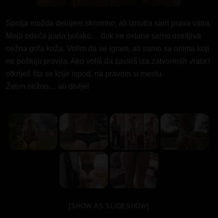
Spolja možda delujem skromno, ali iznutra sam prava vatra.
Moja odeća pada polako… dok ne ostane samo osetljiva
nežna gola koža. Volim da se igram, ali samo sa onima koji
ne poštuju pravila. Ako voliš da zaviriš iza zatvorenih vrata i
otkriješ šta se krije ispod, na pravom si mestu.
Želim nežno… ali divlje!
[SHOW AS SLIDESHOW]